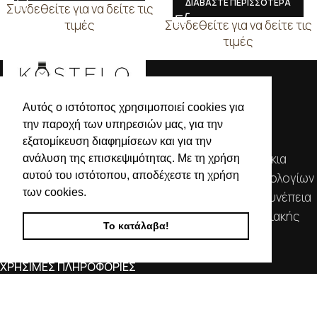
ΔΙΑΒΑΣΤΕ ΠΕΡΙΣΣΟΤΕΡΑ
Συνδεθείτε για να δείτε τις
τιμές
Συνδεθείτε για να δείτε τις
τιμές
Αυτός ο ιστότοπος χρησιμοποιεί cookies για
την παροχή των υπηρεσιών μας, για την
εξατομίκευση διαφημίσεων και για την
Απευθυνόμενοι σε εμπόρους, διαθέτουμε λουράκια
ανάλυση της επισκεψιμότητας. Με τη χρήση
αυτού του ιστότοπου, αποδέχεστε τη χρήση
ρολογιών, μπρασελέ, μπαταρίες, μηχανισμούς ωρολογίων
των cookies.
& εργαλεία αρίστης ποιότητας. Η αξιοπιστία & η συνέπεια
αποτελούν τα κύρια χαρακτηριστικά της οικογενειακής
Το κατάλαβα!
επιχείρησής μας.
ΧΡΗΣΙΜΕΣ ΠΛΗΡΟΦΟΡΙΕΣ
ΕΠΙΚΟΙΝΩΝΙΑ