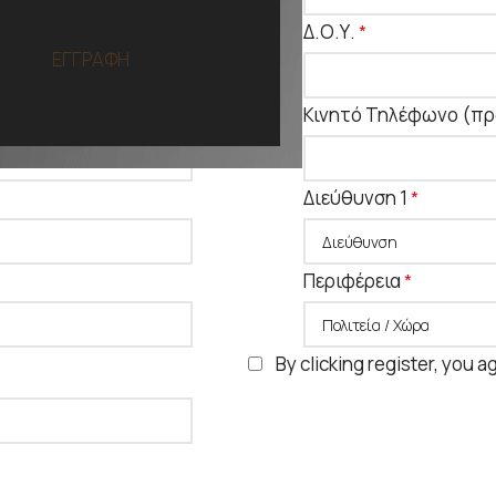
Δ.Ο.Υ.
*
ΕΓΓΡΑΦΗ
Κινητό Τηλέφωνο
(πρ
Διεύθυνση 1
*
Περιφέρεια
*
By clicking register, you a