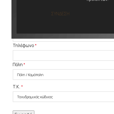
Α.Φ.Μ.
*
ΣΥΝΔΕΣΗ
Επάγγελμα
*
Τηλέφωνο
*
Πόλη
*
T.K.
*