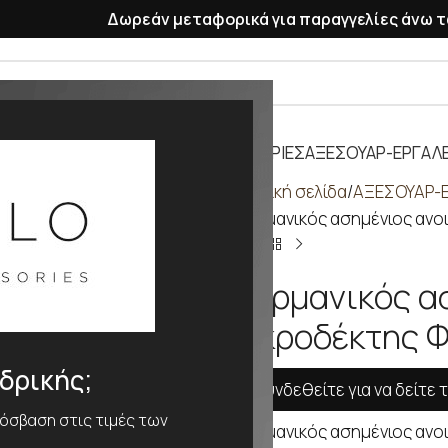
Δωρεάν μεταφορικά για παραγγελίες άνω τ
ΡΑΣΕΛΕ
ΠΛΑΣΤΙΚΑ ΛΟΥΡΑΚΙΑ
ΜΠΑΤΑΡΙΕΣ
ΑΞΕΣΟΥΑΡ-ΕΡΓΑΛΕ
Αρχική σελίδα
ΑΞΕΣΟΥΑΡ-Ε
Γερμανικός ασημένιος ανο
Γερμανικός α
ακροδέκτης 
νδρικής;
Συνδεθείτε για να δείτε τ
ρόσβαση στις τιμές των
Γερμανικός ασημένιος ανο