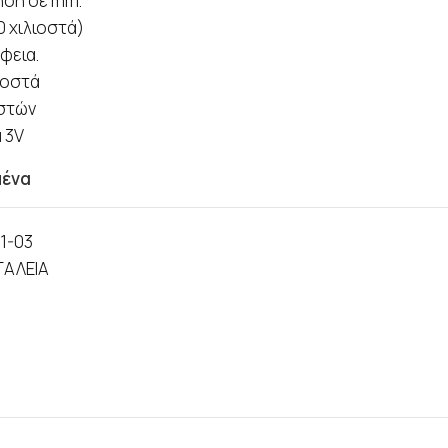
ηση σε mm.
0 χιλιοστά)
φεια.
λιοστά
οστών
 3V
μένα
1-03
ΓΑΛΕΙΑ