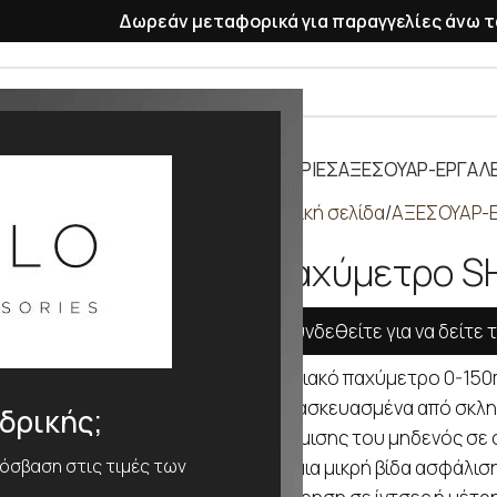
Δωρεάν μεταφορικά για παραγγελίες άνω τ
ΡΑΣΕΛΕ
ΠΛΑΣΤΙΚΑ ΛΟΥΡΑΚΙΑ
ΜΠΑΤΑΡΙΕΣ
ΑΞΕΣΟΥΑΡ-ΕΡΓΑΛΕ
Αρχική σελίδα
ΑΞΕΣΟΥΑΡ-Ε
Παχύμετρο S
Συνδεθείτε για να δείτε τ
Ψηφιακό παχύμετρο 0-150
Κατασκευασμένα από σκλη
νδρικής;
Ρύθμισης του μηδενός σε 
ρόσβαση στις τιμές των
Με μια μικρή βίδα ασφάλισ