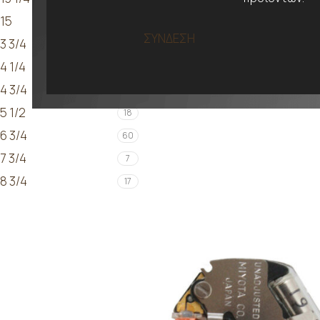
15
5
ΣΥΝΔΕΣΗ
3 3/4
2
4 1/4
1
4 3/4
2
5 1/2
18
6 3/4
60
7 3/4
7
8 3/4
17