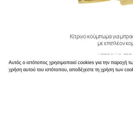
Κίτρινο κούμπωμα για μπρα
με επιπλέον κο
ΑΞΕΣΟΥΑΡ-ΕΡΓ
Αυτός ο ιστότοπος χρησιμοποιεί cookies για την παροχή τω
ΔΙΑΒΑΣΤΕ ΠΕΡΙΣΣ
χρήση αυτού του ιστότοπου, αποδέχεστε τη χρήση των cook
Συνδεθείτε για να δεί
ΧΡΗΣΙΜΕΣ Π
ΕΠΙΚΟΙΝΩΝΙΑ
ΟΡΟΙ ΧΡΗΣΗΣ
ΤΡΟΠΟΙ ΠΛΗ
ΠΟΛΙΤΙΚΗ ΑΠ
Απευθυνόμενοι σε εμπόρους,
Ο ΛΟΓΑΡΙΑΣ
διαθέτουμε λουράκια ρολογιών,