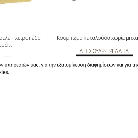
σελέ – χειροπέδα
Κούμπωμα πεταλούδα χωρίς μηχα
μμάτι
ΑΞΕΣΟΥΑΡ-ΕΡΓΑΛΕΙΑ
ΑΛΕΙΑ
ΔΙΑΒΑΣΤΕ ΠΕΡΙΣΣΟΤΕΡΑ
ν υπηρεσιών μας, για την εξατομίκευση διαφημίσεων και για τη
ΟΤΕΡΑ
Συνδεθείτε για να δείτε τις τι
ies.
τε τις τιμές
ΛΗΡΟΦΟΡΙΕΣ
ΣΤΟΙΧΕΙΑ ΕΠΙΚΟΙΝΩΝΙΑΣ
Χαλκιδικής 19, 546 43,
Θεσσαλονίκη
ΡΩΜΗΣ ΑΠΟΣΤΟΛΗΣ
2310 839 188
ΟΡΡΗΤΟΥ
2310 850 606
ΜΟΣ ΜΟΥ