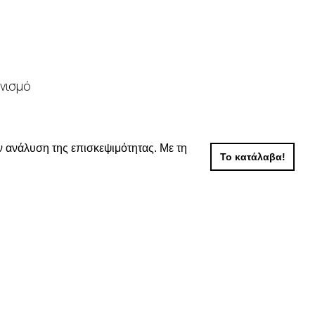
νισμό
ν ανάλυση της επισκεψιμότητας. Με τη
Το κατάλαβα!
μές