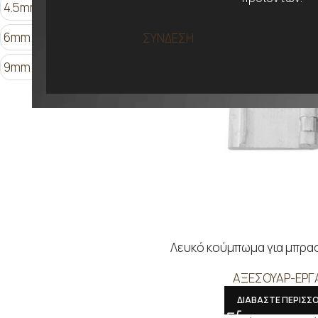
4.5mm
5.5mm
5mm
6mm
7mm
8mm
ΣΥΝΔΕΣΗ
9mm
Set
Λευκό κούμπωμα για μπρασ
ΑΞΕΣΟΥΑΡ-ΕΡΓ
ΔΙΑΒΑΣΤΕ ΠΕΡΙΣΣ