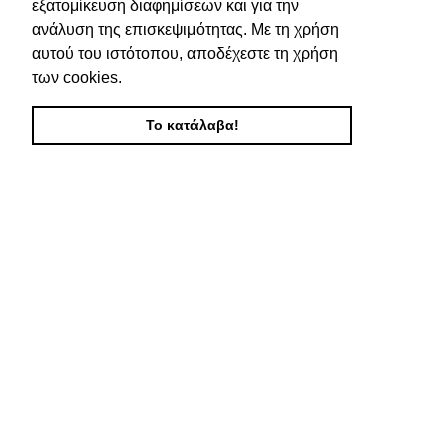
εξατομίκευση διαφημίσεων και για την
ανάλυση της επισκεψιμότητας. Με τη χρήση
αυτού του ιστότοπου, αποδέχεστε τη χρήση
των cookies.
Το κατάλαβα!
Δερμάτινο Λουράκι Μακρύ Κωδ 0215
ΔΕΡΜΑΤΙΝΑ ΛΟΥΡΑΚΙΑ
ΔΙΑΒΑΣΤΕ ΠΕΡΙΣΣΟΤΕΡΑ
Συνδεθείτε για να δείτε τις τιμές