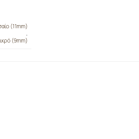
αίο (11mm)
,
ικρό (9mm)