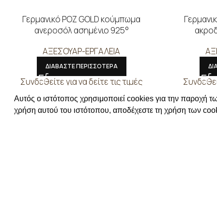
Γερμανικό ΡΟΖ GOLD κούμπωμα
Γερμανι
ανεροσόλ ασημένιο 925°
ακροδ
ΑΞΕΣΟΥΑΡ-ΕΡΓΑΛΕΙΑ
ΑΞ
ΔΙΑΒΑΣΤΕ ΠΕΡΙΣΣΟΤΕΡΑ
ΔΙ
Συνδεθείτε για να δείτε τις τιμές
Συνδεθείτ
Αυτός ο ιστότοπος χρησιμοποιεί cookies για την παροχή τω
ΧΡΗΣΙΜΕΣ Π
χρήση αυτού του ιστότοπου, αποδέχεστε τη χρήση των cook
ΕΠΙΚΟΙΝΩΝΙΑ
ΟΡΟΙ ΧΡΗΣΗΣ
ΤΡΟΠΟΙ ΠΛΗ
ΠΟΛΙΤΙΚΗ ΑΠ
Απευθυνόμενοι σε εμπόρους,
Ο ΛΟΓΑΡΙΑΣ
διαθέτουμε λουράκια ρολογιών,
μπρασελέ, μπαταρίες, μηχανισμούς