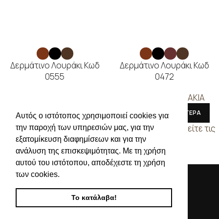
Δερμάτινο Λουράκι Κωδ
Δερμάτινο Λουράκι Κωδ
0555
0472
ΔΕΡΜΑΤΙΝΑ ΛΟΥΡΑΚΙΑ
ΔΕΡΜΑΤΙΝΑ ΛΟΥΡΑΚΙΑ
ΔΙΑΒΑΣΤΕ ΠΕΡΙΣΣΟΤΕΡΑ
ΔΙΑΒΑΣΤΕ ΠΕΡΙΣΣΟΤΕΡΑ
Αυτός ο ιστότοπος χρησιμοποιεί cookies για
Συνδεθείτε για να δείτε τις
Συνδεθείτε για να δείτε τις
την παροχή των υπηρεσιών μας, για την
τιμές
τιμές
εξατομίκευση διαφημίσεων και για την
ανάλυση της επισκεψιμότητας. Με τη χρήση
αυτού του ιστότοπου, αποδέχεστε τη χρήση
των cookies.
Το κατάλαβα!