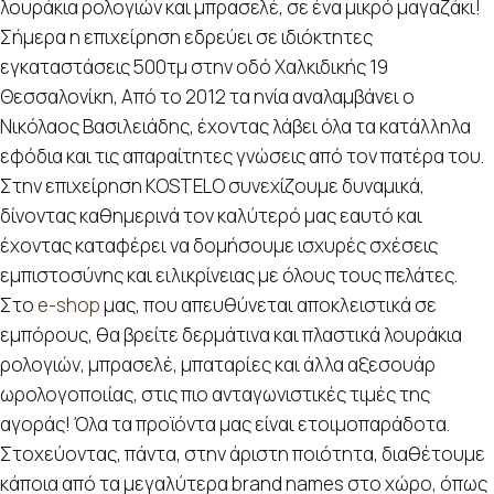
λουράκια ρολογιών και μπρασελέ, σε ένα μικρό μαγαζάκι!
Σήμερα η επιχείρηση εδρεύει σε ιδιόκτητες
εγκαταστάσεις 500τμ στην οδό Χαλκιδικής 19
Θεσσαλονίκη, Από το 2012 τα ηνία αναλαμβάνει ο
Νικόλαος Βασιλειάδης, έχοντας λάβει όλα τα κατάλληλα
εφόδια και τις απαραίτητες γνώσεις από τον πατέρα του.
Στην επιχείρηση KOSTELO συνεχίζουμε δυναμικά,
δίνοντας καθημερινά τον καλύτερό μας εαυτό και
έχοντας καταφέρει να δομήσουμε ισχυρές σχέσεις
εμπιστοσύνης και ειλικρίνειας με όλους τους πελάτες.
Στο
e-shop
μας, που απευθύνεται αποκλειστικά σε
εμπόρους, θα βρείτε δερμάτινα και πλαστικά λουράκια
ρολογιών, μπρασελέ, μπαταρίες και άλλα αξεσουάρ
ωρολογοποιίας, στις πιο ανταγωνιστικές τιμές της
αγοράς! Όλα τα προϊόντα μας είναι ετοιμοπαράδοτα.
Στοχεύοντας, πάντα, στην άριστη ποιότητα, διαθέτουμε
κάποια από τα μεγαλύτερα brand names στο χώρο, όπως