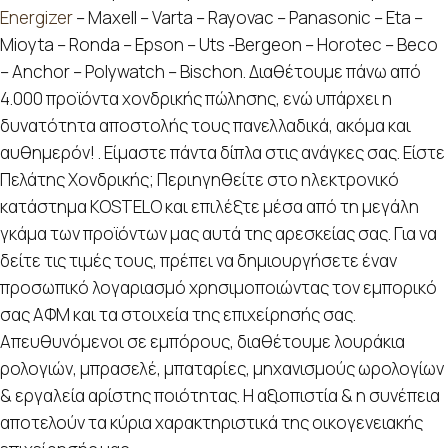
Energizer
– Maxell – Varta – Rayovac – Panasonic – Eta –
Mioyta – Ronda – Epson – Uts -Bergeon – Horotec – Beco
– Anchor – Polywatch – Bischon. Διαθέτουμε πάνω από
4.000 προϊόντα χονδρικής πώλησης, ενώ υπάρχει η
δυνατότητα αποστολής τους πανελλαδικά, ακόμα και
αυθημερόν! . Είμαστε πάντα δίπλα στις ανάγκες σας. Είστε
Πελάτης Χονδρικής; Περιηγηθείτε στο ηλεκτρονικό
κατάστημα KOSTELO και επιλέξτε μέσα από τη μεγάλη
γκάμα των προϊόντων μας αυτά της αρεσκείας σας. Για να
δείτε τις τιμές τους, πρέπει να δημιουργήσετε έναν
προσωπικό λογαριασμό χρησιμοποιώντας τον εμπορικό
σας ΑΦΜ και τα στοιχεία της επιχείρησής σας.
Απευθυνόμενοι σε εμπόρους, διαθέτουμε λουράκια
ρολογιών, μπρασελέ, μπαταρίες, μηχανισμούς ωρολογίων
& εργαλεία αρίστης ποιότητας. Η αξιοπιστία & η συνέπεια
αποτελούν τα κύρια χαρακτηριστικά της οικογενειακής