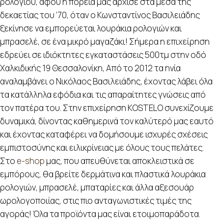
ρολογιού, αφού η πορεία μας άρχισε στα μέσα της
δεκαετίας του ’70, όταν ο Κωνσταντίνος Βασιλειάδης
ξεκίνησε να εμπορεύεται λουράκια ρολογιών και
μπρασελέ, σε ένα μικρό μαγαζάκι! Σήμερα η επιχείρηση
εδρεύει σε ιδιόκτητες εγκαταστάσεις 500τμ στην οδό
Χαλκιδικής 19 Θεσσαλονίκη, Από το 2012 τα ηνία
αναλαμβάνει ο Νικόλαος Βασιλειάδης, έχοντας λάβει όλα
τα κατάλληλα εφόδια και τις απαραίτητες γνώσεις από
τον πατέρα του. Στην επιχείρηση KOSTELO συνεχίζουμε
δυναμικά, δίνοντας καθημερινά τον καλύτερό μας εαυτό
και έχοντας καταφέρει να δομήσουμε ισχυρές σχέσεις
εμπιστοσύνης και ειλικρίνειας με όλους τους πελάτες.
Στο
e-shop
μας, που απευθύνεται αποκλειστικά σε
εμπόρους, θα βρείτε δερμάτινα και πλαστικά λουράκια
ρολογιών, μπρασελέ, μπαταρίες και άλλα αξεσουάρ
ωρολογοποιίας, στις πιο ανταγωνιστικές τιμές της
αγοράς! Όλα τα προϊόντα μας είναι ετοιμοπαράδοτα.