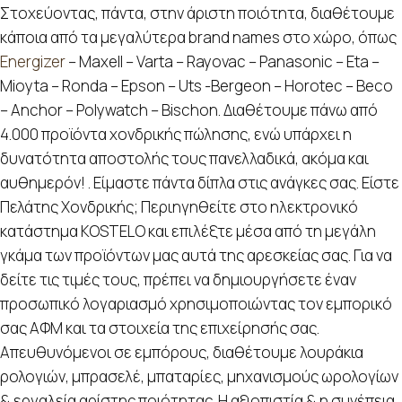
Στοχεύοντας, πάντα, στην άριστη ποιότητα, διαθέτουμε
κάποια από τα μεγαλύτερα brand names στο χώρο, όπως
Energizer
– Maxell – Varta – Rayovac – Panasonic – Eta –
Mioyta – Ronda – Epson – Uts -Bergeon – Horotec – Beco
– Anchor – Polywatch – Bischon. Διαθέτουμε πάνω από
4.000 προϊόντα χονδρικής πώλησης, ενώ υπάρχει η
δυνατότητα αποστολής τους πανελλαδικά, ακόμα και
αυθημερόν! . Είμαστε πάντα δίπλα στις ανάγκες σας. Είστε
Πελάτης Χονδρικής; Περιηγηθείτε στο ηλεκτρονικό
κατάστημα KOSTELO και επιλέξτε μέσα από τη μεγάλη
γκάμα των προϊόντων μας αυτά της αρεσκείας σας. Για να
δείτε τις τιμές τους, πρέπει να δημιουργήσετε έναν
προσωπικό λογαριασμό χρησιμοποιώντας τον εμπορικό
σας ΑΦΜ και τα στοιχεία της επιχείρησής σας.
Απευθυνόμενοι σε εμπόρους, διαθέτουμε λουράκια
ρολογιών, μπρασελέ, μπαταρίες, μηχανισμούς ωρολογίων
& εργαλεία αρίστης ποιότητας. Η αξιοπιστία & η συνέπεια