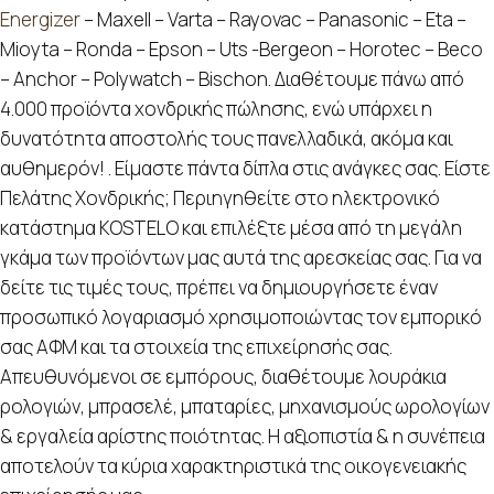
Energizer
– Maxell – Varta – Rayovac – Panasonic – Eta –
Mioyta – Ronda – Epson – Uts -Bergeon – Horotec – Beco
– Anchor – Polywatch – Bischon. Διαθέτουμε πάνω από
4.000 προϊόντα χονδρικής πώλησης, ενώ υπάρχει η
δυνατότητα αποστολής τους πανελλαδικά, ακόμα και
αυθημερόν! . Είμαστε πάντα δίπλα στις ανάγκες σας. Είστε
Πελάτης Χονδρικής; Περιηγηθείτε στο ηλεκτρονικό
κατάστημα KOSTELO και επιλέξτε μέσα από τη μεγάλη
γκάμα των προϊόντων μας αυτά της αρεσκείας σας. Για να
δείτε τις τιμές τους, πρέπει να δημιουργήσετε έναν
προσωπικό λογαριασμό χρησιμοποιώντας τον εμπορικό
σας ΑΦΜ και τα στοιχεία της επιχείρησής σας.
Απευθυνόμενοι σε εμπόρους, διαθέτουμε λουράκια
ρολογιών, μπρασελέ, μπαταρίες, μηχανισμούς ωρολογίων
& εργαλεία αρίστης ποιότητας. Η αξιοπιστία & η συνέπεια
αποτελούν τα κύρια χαρακτηριστικά της οικογενειακής