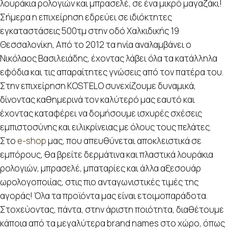
λουράκια ρολογιών και μπρασελέ, σε ένα μικρό μαγαζάκι!
Σήμερα η επιχείρηση εδρεύει σε ιδιόκτητες
εγκαταστάσεις 500τμ στην οδό Χαλκιδικής 19
Θεσσαλονίκη, Από το 2012 τα ηνία αναλαμβάνει ο
Νικόλαος Βασιλειάδης, έχοντας λάβει όλα τα κατάλληλα
εφόδια και τις απαραίτητες γνώσεις από τον πατέρα του.
Στην επιχείρηση KOSTELO συνεχίζουμε δυναμικά,
δίνοντας καθημερινά τον καλύτερό μας εαυτό και
έχοντας καταφέρει να δομήσουμε ισχυρές σχέσεις
εμπιστοσύνης και ειλικρίνειας με όλους τους πελάτες.
Στο
e-shop
μας, που απευθύνεται αποκλειστικά σε
εμπόρους, θα βρείτε δερμάτινα και πλαστικά λουράκια
ρολογιών, μπρασελέ, μπαταρίες και άλλα αξεσουάρ
ωρολογοποιίας, στις πιο ανταγωνιστικές τιμές της
αγοράς! Όλα τα προϊόντα μας είναι ετοιμοπαράδοτα.
Στοχεύοντας, πάντα, στην άριστη ποιότητα, διαθέτουμε
κάποια από τα μεγαλύτερα brand names στο χώρο, όπως