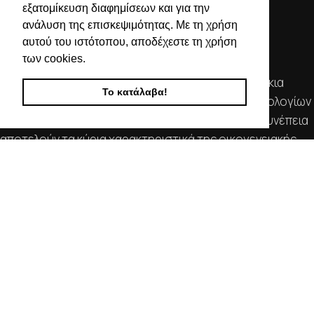
εξατομίκευση διαφημίσεων και για την
ανάλυση της επισκεψιμότητας. Με τη χρήση
αυτού του ιστότοπου, αποδέχεστε τη χρήση
των cookies.
Απευθυνόμενοι σε εμπόρους, διαθέτουμε λουράκια
Το κατάλαβα!
ρολογιών, μπρασελέ, μπαταρίες, μηχανισμούς ωρολογίων
& εργαλεία αρίστης ποιότητας. Η αξιοπιστία & η συνέπεια
αποτελούν τα κύρια χαρακτηριστικά της οικογενειακής
επιχείρησής μας.
ΧΡΗΣΙΜΕΣ ΠΛΗΡΟΦΟΡΙΕΣ
ΕΠΙΚΟΙΝΩΝΙΑ
ΟΡΟΙ ΧΡΗΣΗΣ
ΤΡΟΠΟΙ ΠΛΗΡΩΜΗΣ ΑΠΟΣΤΟΛΗΣ
ΠΟΛΙΤΙΚΗ ΑΠΟΡΡΗΤΟΥ
Ο ΛΟΓΑΡΙΑΣΜΟΣ ΜΟΥ