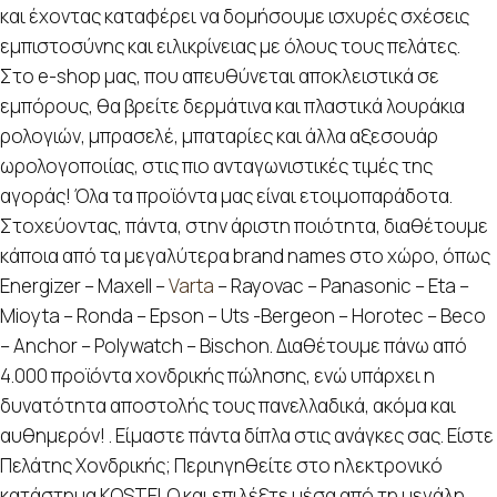
και έχοντας καταφέρει να δομήσουμε ισχυρές σχέσεις
εμπιστοσύνης και ειλικρίνειας με όλους τους πελάτες.
Στο e-shop μας, που απευθύνεται αποκλειστικά σε
εμπόρους, θα βρείτε δερμάτινα και πλαστικά λουράκια
ρολογιών, μπρασελέ, μπαταρίες και άλλα αξεσουάρ
ωρολογοποιίας, στις πιο ανταγωνιστικές τιμές της
αγοράς! Όλα τα προϊόντα μας είναι ετοιμοπαράδοτα.
Στοχεύοντας, πάντα, στην άριστη ποιότητα, διαθέτουμε
κάποια από τα μεγαλύτερα brand names στο χώρο, όπως
Energizer – Maxell –
Varta
– Rayovac – Panasonic – Eta –
Mioyta – Ronda – Epson – Uts -Bergeon – Horotec – Beco
– Anchor – Polywatch – Bischon. Διαθέτουμε πάνω από
4.000 προϊόντα χονδρικής πώλησης, ενώ υπάρχει η
δυνατότητα αποστολής τους πανελλαδικά, ακόμα και
αυθημερόν! . Είμαστε πάντα δίπλα στις ανάγκες σας. Είστε
Πελάτης Χονδρικής; Περιηγηθείτε στο ηλεκτρονικό
κατάστημα KOSTELO και επιλέξτε μέσα από τη μεγάλη