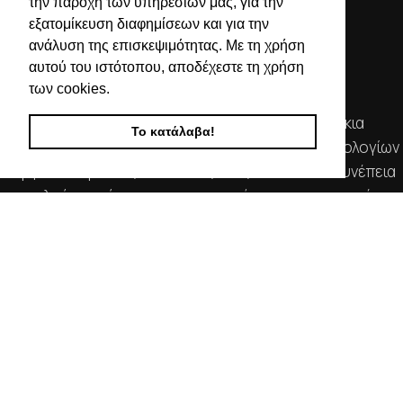
την παροχή των υπηρεσιών μας, για την
εξατομίκευση διαφημίσεων και για την
ανάλυση της επισκεψιμότητας. Με τη χρήση
αυτού του ιστότοπου, αποδέχεστε τη χρήση
των cookies.
Απευθυνόμενοι σε εμπόρους, διαθέτουμε λουράκια
Το κατάλαβα!
ρολογιών, μπρασελέ, μπαταρίες, μηχανισμούς ωρολογίων
& εργαλεία αρίστης ποιότητας. Η αξιοπιστία & η συνέπεια
αποτελούν τα κύρια χαρακτηριστικά της οικογενειακής
επιχείρησής μας.
ΧΡΗΣΙΜΕΣ ΠΛΗΡΟΦΟΡΙΕΣ
ΕΠΙΚΟΙΝΩΝΙΑ
ΟΡΟΙ ΧΡΗΣΗΣ
ΤΡΟΠΟΙ ΠΛΗΡΩΜΗΣ ΑΠΟΣΤΟΛΗΣ
ΠΟΛΙΤΙΚΗ ΑΠΟΡΡΗΤΟΥ
Ο ΛΟΓΑΡΙΑΣΜΟΣ ΜΟΥ