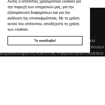
τιμές
τιμές
Αυτός ο ιστότοπος χρησιμοποιεί cookies για
την παροχή των υπηρεσιών μας, για την
εξατομίκευση διαφημίσεων και για την
ανάλυση της επισκεψιμότητας. Με τη χρήση
αυτού του ιστότοπου, αποδέχεστε τη χρήση
των cookies.
Απευθυνόμενοι σε εμπόρους, διαθέτουμε λουράκια
Το κατάλαβα!
ρολογιών, μπρασελέ, μπαταρίες, μηχανισμούς ωρολογίων
& εργαλεία αρίστης ποιότητας. Η αξιοπιστία & η συνέπεια
αποτελούν τα κύρια χαρακτηριστικά της οικογενειακής
επιχείρησής μας.
ΧΡΗΣΙΜΕΣ ΠΛΗΡΟΦΟΡΙΕΣ
ΕΠΙΚΟΙΝΩΝΙΑ
ΟΡΟΙ ΧΡΗΣΗΣ
ΤΡΟΠΟΙ ΠΛΗΡΩΜΗΣ ΑΠΟΣΤΟΛΗΣ