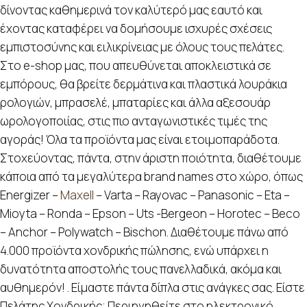
δίνοντας καθημερινά τον καλύτερό μας εαυτό και
έχοντας καταφέρει να δομήσουμε ισχυρές σχέσεις
εμπιστοσύνης και ειλικρίνειας με όλους τους πελάτες.
Στο e-shop μας, που απευθύνεται αποκλειστικά σε
εμπόρους, θα βρείτε δερμάτινα και πλαστικά λουράκια
ρολογιών, μπρασελέ, μπαταρίες και άλλα αξεσουάρ
ωρολογοποιίας, στις πιο ανταγωνιστικές τιμές της
αγοράς! Όλα τα προϊόντα μας είναι ετοιμοπαράδοτα.
Στοχεύοντας, πάντα, στην άριστη ποιότητα, διαθέτουμε
κάποια από τα μεγαλύτερα brand names στο χώρο, όπως
Energizer –
Maxell
– Varta – Rayovac – Panasonic – Eta –
Mioyta – Ronda – Epson – Uts -Bergeon – Horotec – Beco
– Anchor – Polywatch – Bischon. Διαθέτουμε πάνω από
4.000 προϊόντα χονδρικής πώλησης, ενώ υπάρχει η
δυνατότητα αποστολής τους πανελλαδικά, ακόμα και
αυθημερόν! . Είμαστε πάντα δίπλα στις ανάγκες σας. Είστε
Πελάτης Χονδρικής; Περιηγηθείτε στο ηλεκτρονικό