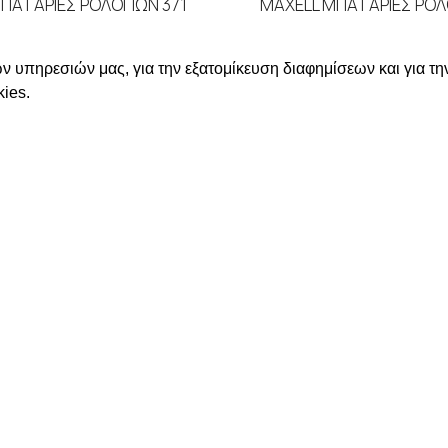
ΠΑΤΑΡΙΕΣ ΡΟΛΟΓΙΩΝ 371
MAXELL ΜΠΑΤΑΡΙΕΣ ΡΟΛ
ΑΤΑΡΙΕΣ
,
MAXELL
ΜΠΑΤΑΡΙΕΣ
,
MAX
ν υπηρεσιών μας, για την εξατομίκευση διαφημίσεων και για τη
ΑΒΑΣΤΕ ΠΕΡΙΣΣΟΤΕΡΑ
ΔΙΑΒΑΣΤΕ ΠΕΡΙΣΣΟΤ
ies.
ε για να δείτε τις τιμές
Συνδεθείτε για να δείτε
ΛΗΡΟΦΟΡΙΕΣ
ΣΤΟΙΧΕΙΑ ΕΠΙΚΟΙΝΩΝΙΑΣ
Χαλκιδικής 19, 546 43,
Θεσσαλονίκη
ΡΩΜΗΣ ΑΠΟΣΤΟΛΗΣ
2310 839 188
ΟΡΡΗΤΟΥ
2310 850 606
ΜΟΣ ΜΟΥ
info@kostelo.gr