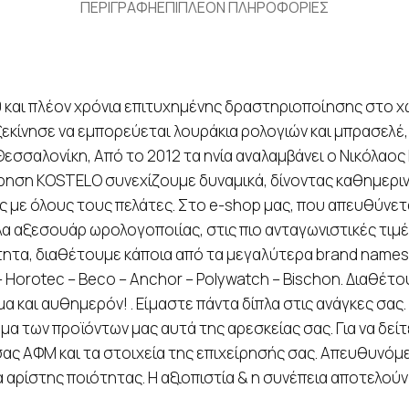
ΠΕΡΙΓΡΑΦΗ
ΕΠΙΠΛΕΟΝ ΠΛΗΡΟΦΟΡΙΕΣ
 και πλέον χρόνια επιτυχημένης δραστηριοποίησης στο χ
ξεκίνησε να εμπορεύεται λουράκια ρολογιών και μπρασελέ,
εσσαλονίκη, Από το 2012 τα ηνία αναλαμβάνει ο Νικόλαος 
ίρηση KOSTELO συνεχίζουμε δυναμικά, δίνοντας καθημεριν
ς με όλους τους πελάτες. Στο e-shop μας, που απευθύνετα
λα αξεσουάρ ωρολογοποιίας, στις πιο ανταγωνιστικές τιμέ
τητα, διαθέτουμε κάποια από τα μεγαλύτερα brand names
 – Horotec – Beco – Anchor – Polywatch – Bischon. Διαθέ
 και αυθημερόν! . Είμαστε πάντα δίπλα στις ανάγκες σας
 των προϊόντων μας αυτά της αρεσκείας σας. Για να δείτε
ς ΑΦΜ και τα στοιχεία της επιχείρησής σας. Απευθυνόμε
αρίστης ποιότητας. Η αξιοπιστία & η συνέπεια αποτελούν