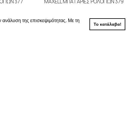
ΟΓΙΩΝ 377
MAXELL ΜΠΑΤΑΡΙΕΣ ΡΟΛΟΓΙΩΝ 379
ELL
ΜΠΑΤΑΡΙΕΣ
,
MAXELL
ν ανάλυση της επισκεψιμότητας. Με τη
ΕΡΑ
ΔΙΑΒΑΣΤΕ ΠΕΡΙΣΣΟΤΕΡΑ
Το κατάλαβα!
 τις τιμές
Συνδεθείτε για να δείτε τις τιμές