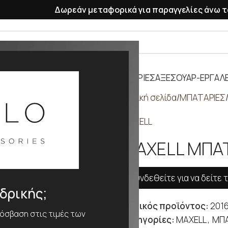
Δωρεάν μεταφορικά για παραγγελίες άνω τ
ΡΑΣΕΛΕ
ΠΛΑΣΤΙΚΑ ΛΟΥΡΑΚΙΑ
ΜΠΑΤΑΡΙΕΣ
ΑΞΕΣΟΥΑΡ-ΕΡΓΑΛΕ
Αρχική σελίδα
ΜΠΑΤΑΡΙΕΣ
MAXELL
MAXELL ΜΠΑΤ
Συνδεθείτε για να δείτε τ
νδρικής;
Κωδικός προϊόντος:
201
ρόσβαση στις τιμές των
Κατηγορίες:
MAXELL
,
ΜΠΑ