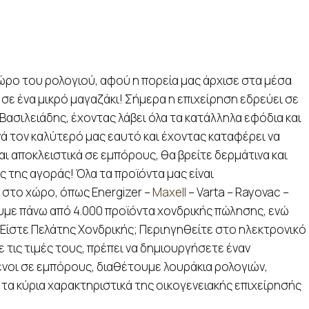
ώρο του ρολογιού, αφού η πορεία μας άρχισε στα μέσα
 σε ένα μικρό μαγαζάκι! Σήμερα η επιχείρηση εδρεύει σε
Βασιλειάδης, έχοντας λάβει όλα τα κατάλληλα εφόδια και
ά τον καλύτερό μας εαυτό και έχοντας καταφέρει να
ι αποκλειστικά σε εμπόρους, θα βρείτε δερμάτινα και
ς της αγοράς! Όλα τα προϊόντα μας είναι
 στο χώρο, όπως Energizer –
Maxell
– Varta – Rayovac –
τουμε πάνω από 4.000 προϊόντα χονδρικής πώλησης, ενώ
. Είστε Πελάτης Χονδρικής; Περιηγηθείτε στο ηλεκτρονικό
 τις τιμές τους, πρέπει να δημιουργήσετε έναν
νοι σε εμπόρους, διαθέτουμε λουράκια ρολογιών,
 τα κύρια χαρακτηριστικά της οικογενειακής επιχείρησής