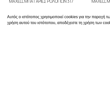
MAXELL ΜΠΑΤΑΡΙΕΣ ΡΟΛΟΓΙΩΝ 317
MAXELL Μ
ΜΠΑΤΑΡΙΕΣ
,
MAXELL
ΜΠ
Αυτός ο ιστότοπος χρησιμοποιεί cookies για την παροχή τω
ΔΙΑΒΑΣΤΕ ΠΕΡΙΣΣΟΤΕΡΑ
ΔΙ
χρήση αυτού του ιστότοπου, αποδέχεστε τη χρήση των cook
Συνδεθείτε για να δείτε τις τιμές
Συνδεθείτ
ΧΡΗΣΙΜΕΣ Π
ΕΠΙΚΟΙΝΩΝΙΑ
ΟΡΟΙ ΧΡΗΣΗΣ
ΤΡΟΠΟΙ ΠΛΗ
ΠΟΛΙΤΙΚΗ ΑΠ
Απευθυνόμενοι σε εμπόρους,
Ο ΛΟΓΑΡΙΑΣ
διαθέτουμε λουράκια ρολογιών,
μπρασελέ, μπαταρίες, μηχανισμούς
ωρολογίων & εργαλεία αρίστης
ποιότητας. Η αξιοπιστία & η συνέπεια