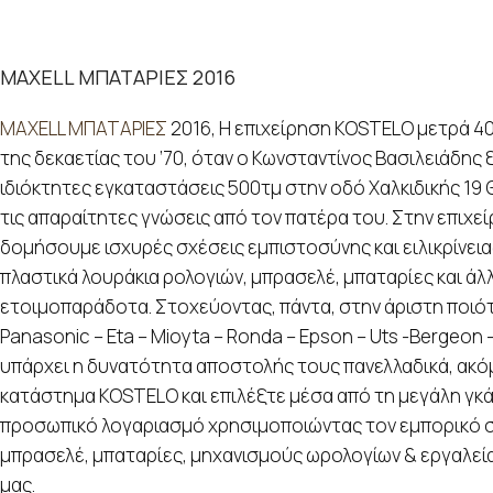
MAXELL ΜΠΑΤΑΡΙΕΣ 2016
MAXELL ΜΠΑΤΑΡΙΕΣ
2016, Η επιχείρηση KOSTELO μετρά 40
της δεκαετίας του ’70, όταν ο Κωνσταντίνος Βασιλειάδης 
ιδιόκτητες εγκαταστάσεις 500τμ στην οδό Χαλκιδικής 19 Θ
τις απαραίτητες γνώσεις από τον πατέρα του. Στην επιχε
δομήσουμε ισχυρές σχέσεις εμπιστοσύνης και ειλικρίνεια
πλαστικά λουράκια ρολογιών, μπρασελέ, μπαταρίες και άλ
ετοιμοπαράδοτα. Στοχεύοντας, πάντα, στην άριστη ποιό
Panasonic – Eta – Mioyta – Ronda – Epson – Uts -Bergeon
υπάρχει η δυνατότητα αποστολής τους πανελλαδικά, ακόμα
κατάστημα KOSTELO και επιλέξτε μέσα από τη μεγάλη γκάμα
προσωπικό λογαριασμό χρησιμοποιώντας τον εμπορικό σα
μπρασελέ, μπαταρίες, μηχανισμούς ωρολογίων & εργαλεία 
μας.