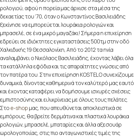
ρολογιού, αφού η πορεία μας άρχισε στα μέσα της
δεκαετίας του ’70, όταν ο Κωνσταντίνος Βασιλειάδης
ξεκίνησε να εμπορεύεται λουράκια ρολογιών και
μπρασελέ, σε ένα μικρό μαγαζάκι! Σήμερα η επιχείρηση
εδρεύει σε ιδιόκτητες εγκαταστάσεις 500τμ στην οδό
Χαλκιδικής 19 Θεσσαλονίκη, Από το 2012 τα ηνία
αναλαμβάνει ο Νικόλαος Βασιλειάδης, έχοντας λάβει όλα
τα κατάλληλα εφόδια και τις απαραίτητες γνώσεις από
τον πατέρα του. Στην επιχείρηση KOSTELO συνεχίζουμε
δυναμικά, δίνοντας καθημερινά τον καλύτερό μας εαυτό
και έχοντας καταφέρει να δομήσουμε ισχυρές σχέσεις
εμπιστοσύνης και ειλικρίνειας με όλους τους πελάτες.
Στο
e-shop
μας, που απευθύνεται αποκλειστικά σε
εμπόρους, θα βρείτε δερμάτινα και πλαστικά λουράκια
ρολογιών, μπρασελέ, μπαταρίες και άλλα αξεσουάρ
ωρολογοποιίας, στις πιο ανταγωνιστικές τιμές της