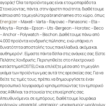
αγοράς! Όλα τα προϊόντα μας είναι ετοιμοπαράδοτα.
Στοχεύοντας, πάντα, στην άριστη ποιότητα, διαθέτουμε
κάποια από τα μεγαλύτερα brand names στο χώρο, όπως
Energizer
– Maxell – Varta – Rayovac – Panasonic – Eta –
Mioyta – Ronda – Epson – Uts -Bergeon – Horotec – Beco
– Anchor – Polywatch – Bischon. Διαθέτουμε πάνω από
4.000 προϊόντα χονδρικής πώλησης, ενώ υπάρχει η
δυνατότητα αποστολής τους πανελλαδικά, ακόμα και
αυθημερόν! . Είμαστε πάντα δίπλα στις ανάγκες σας. Είστε
Πελάτης Χονδρικής; Περιηγηθείτε στο ηλεκτρονικό
κατάστημα KOSTELO και επιλέξτε μέσα από τη μεγάλη
γκάμα των προϊόντων μας αυτά της αρεσκείας σας. Για να
δείτε τις τιμές τους, πρέπει να δημιουργήσετε έναν
προσωπικό λογαριασμό χρησιμοποιώντας τον εμπορικό
σας ΑΦΜ και τα στοιχεία της επιχείρησής σας.
Απευθυνόμενοι σε εμπόρους, διαθέτουμε λουράκια
ρολογιών, μπρασελέ, μπαταρίες, μηχανισμούς ωρολογίων