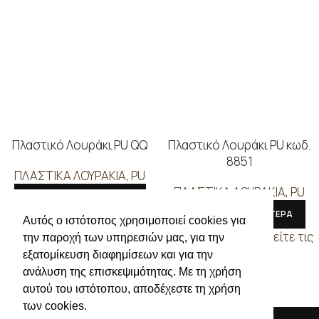
Πλαστικό Λουράκι PU QQ
Πλαστικό Λουράκι PU κωδ.
8851
ΠΛΑΣΤΙΚΑ ΛΟΥΡΑΚΙΑ
,
PU
ΠΛΑΣΤΙΚΑ ΛΟΥΡΑΚΙΑ
,
PU
ΔΙΑΒΑΣΤΕ ΠΕΡΙΣΣΟΤΕΡΑ
ΔΙΑΒΑΣΤΕ ΠΕΡΙΣΣΟΤΕΡΑ
Συνδεθείτε για να δείτε τις
Αυτός ο ιστότοπος χρησιμοποιεί cookies για
τιμές
Συνδεθείτε για να δείτε τις
την παροχή των υπηρεσιών μας, για την
τιμές
εξατομίκευση διαφημίσεων και για την
ανάλυση της επισκεψιμότητας. Με τη χρήση
αυτού του ιστότοπου, αποδέχεστε τη χρήση
των cookies.