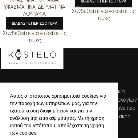
ΔΙΑΒΑΣΤΕ ΠΕΡΙΣΣΟΤΕΡΑ
ΥΦΑΣΜΑΤΙΝΑ
,
ΔΕΡΜΑΤΙΝΑ
Συνδεθείτε για να δείτε τις
ΛΟΥΡΑΚΙΑ
τιμές
ΔΙΑΒΑΣΤΕ ΠΕΡΙΣΣΟΤΕΡΑ
Συνδεθείτε για να δείτε τις
τιμές
Απευθυνόμενοι σε εμπόρους, διαθέτουμε λουράκια
Αυτός ο ιστότοπος χρησιμοποιεί cookies για
ρολογιών, μπρασελέ, μπαταρίες, μηχανισμούς ωρολογίων
την παροχή των υπηρεσιών μας, για την
& εργαλεία αρίστης ποιότητας. Η αξιοπιστία & η συνέπεια
εξατομίκευση διαφημίσεων και για την
αποτελούν τα κύρια χαρακτηριστικά της οικογενειακής
ανάλυση της επισκεψιμότητας. Με τη χρήση
επιχείρησής μας.
αυτού του ιστότοπου, αποδέχεστε τη χρήση
των cookies.