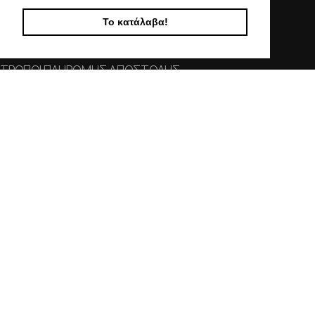
ΧΡΗΣΙΜΕΣ ΠΛΗΡΟΦΟΡΙΕΣ
Το κατάλαβα!
ΕΠΙΚΟΙΝΩΝΙΑ
ΟΡΟΙ ΧΡΗΣΗΣ
ΤΡΟΠΟΙ ΠΛΗΡΩΜΗΣ ΑΠΟΣΤΟΛΗΣ
ΠΟΛΙΤΙΚΗ ΑΠΟΡΡΗΤΟΥ
Ο ΛΟΓΑΡΙΑΣΜΟΣ ΜΟΥ
ΣΤΟΙΧΕΙΑ ΕΠΙΚΟΙΝΩΝΙΑΣ
Χαλκιδικής 19, 546 43,
Θεσσαλονίκη
2310 839 188
2310 850 606
info@kostelo.gr