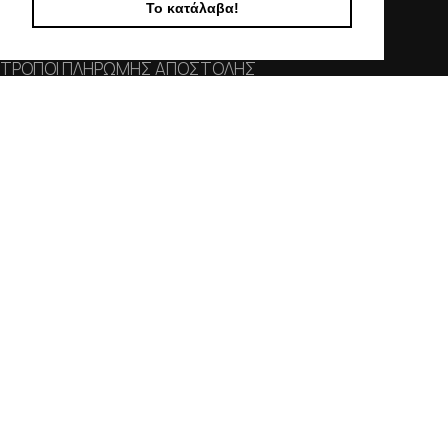
Το κατάλαβα!
ΕΠΙΚΟΙΝΩΝΙΑ
ΟΡΟΙ ΧΡΗΣΗΣ
ΤΡΟΠΟΙ ΠΛΗΡΩΜΗΣ ΑΠΟΣΤΟΛΗΣ
ΠΟΛΙΤΙΚΗ ΑΠΟΡΡΗΤΟΥ
Ο ΛΟΓΑΡΙΑΣΜΟΣ ΜΟΥ
ΣΤΟΙΧΕΙΑ ΕΠΙΚΟΙΝΩΝΙΑΣ
Χαλκιδικής 19, 546 43,
Θεσσαλονίκη
2310 839 188
2310 850 606
info@kostelo.gr
SOCIAL MEDIA