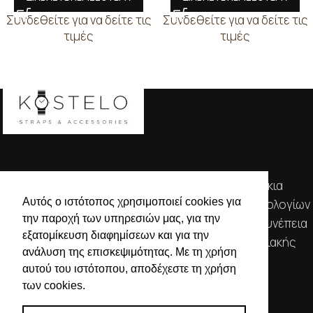
Συνδεθείτε για να δείτε τις
Συνδεθείτε για να δείτε τις
τιμές
τιμές
Απευθυνόμενοι σε εμπόρους, διαθέτουμε λουράκια
Αυτός ο ιστότοπος χρησιμοποιεί cookies για
ρολογιών, μπρασελέ, μπαταρίες, μηχανισμούς ωρολογίων
την παροχή των υπηρεσιών μας, για την
& εργαλεία αρίστης ποιότητας. Η αξιοπιστία & η συνέπεια
εξατομίκευση διαφημίσεων και για την
αποτελούν τα κύρια χαρακτηριστικά της οικογενειακής
ανάλυση της επισκεψιμότητας. Με τη χρήση
επιχείρησής μας.
αυτού του ιστότοπου, αποδέχεστε τη χρήση
των cookies.
ΧΡΗΣΙΜΕΣ ΠΛΗΡΟΦΟΡΙΕΣ