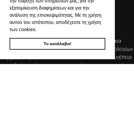
την παροχή των υπηρεσιών μας, για την
εξατομίκευση διαφημίσεων και για την
ανάλυση της επισκεψιμότητας. Με τη χρήση
αυτού του ιστότοπου, αποδέχεστε τη χρήση
των cookies.
Απευθυνόμενοι σε εμπόρους, διαθέτουμε λουράκια
Το κατάλαβα!
ρολογιών, μπρασελέ, μπαταρίες, μηχανισμούς ωρολογίων
& εργαλεία αρίστης ποιότητας. Η αξιοπιστία & η συνέπεια
αποτελούν τα κύρια χαρακτηριστικά της οικογενειακής
επιχείρησής μας.
ΧΡΗΣΙΜΕΣ ΠΛΗΡΟΦΟΡΙΕΣ
ΕΠΙΚΟΙΝΩΝΙΑ
ΟΡΟΙ ΧΡΗΣΗΣ
ΤΡΟΠΟΙ ΠΛΗΡΩΜΗΣ ΑΠΟΣΤΟΛΗΣ
ΠΟΛΙΤΙΚΗ ΑΠΟΡΡΗΤΟΥ
Ο ΛΟΓΑΡΙΑΣΜΟΣ ΜΟΥ