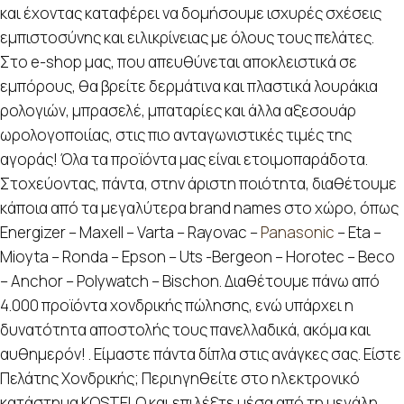
και έχοντας καταφέρει να δομήσουμε ισχυρές σχέσεις
εμπιστοσύνης και ειλικρίνειας με όλους τους πελάτες.
Στο e-shop μας, που απευθύνεται αποκλειστικά σε
εμπόρους, θα βρείτε δερμάτινα και πλαστικά λουράκια
ρολογιών, μπρασελέ, μπαταρίες και άλλα αξεσουάρ
ωρολογοποιίας, στις πιο ανταγωνιστικές τιμές της
αγοράς! Όλα τα προϊόντα μας είναι ετοιμοπαράδοτα.
Στοχεύοντας, πάντα, στην άριστη ποιότητα, διαθέτουμε
κάποια από τα μεγαλύτερα brand names στο χώρο, όπως
Energizer – Maxell – Varta – Rayovac –
Panasonic
– Eta –
Mioyta – Ronda – Epson – Uts -Bergeon – Horotec – Beco
– Anchor – Polywatch – Bischon. Διαθέτουμε πάνω από
4.000 προϊόντα χονδρικής πώλησης, ενώ υπάρχει η
δυνατότητα αποστολής τους πανελλαδικά, ακόμα και
αυθημερόν! . Είμαστε πάντα δίπλα στις ανάγκες σας. Είστε
Πελάτης Χονδρικής; Περιηγηθείτε στο ηλεκτρονικό
κατάστημα KOSTELO και επιλέξτε μέσα από τη μεγάλη