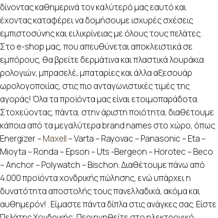
δίνοντας καθημερινά τον καλύτερό μας εαυτό και
έχοντας καταφέρει να δομήσουμε ισχυρές σχέσεις
εμπιστοσύνης και ειλικρίνειας με όλους τους πελάτες.
Στο e-shop μας, που απευθύνεται αποκλειστικά σε
εμπόρους, θα βρείτε δερμάτινα και πλαστικά λουράκια
ρολογιών, μπρασελέ, μπαταρίες και άλλα αξεσουάρ
ωρολογοποιίας, στις πιο ανταγωνιστικές τιμές της
αγοράς! Όλα τα προϊόντα μας είναι ετοιμοπαράδοτα.
Στοχεύοντας, πάντα, στην άριστη ποιότητα, διαθέτουμε
κάποια από τα μεγαλύτερα brand names στο χώρο, όπως
Energizer –
Maxell
– Varta – Rayovac – Panasonic – Eta –
Mioyta – Ronda – Epson – Uts -Bergeon – Horotec – Beco
– Anchor – Polywatch – Bischon. Διαθέτουμε πάνω από
4.000 προϊόντα χονδρικής πώλησης, ενώ υπάρχει η
δυνατότητα αποστολής τους πανελλαδικά, ακόμα και
αυθημερόν! . Είμαστε πάντα δίπλα στις ανάγκες σας. Είστε
Πελάτης Χονδρικής; Περιηγηθείτε στο ηλεκτρονικό