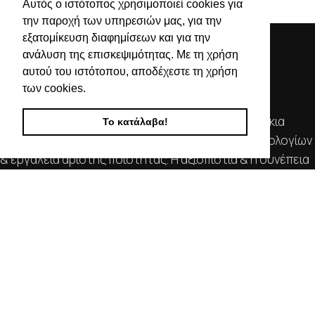
τιμές
τιμές
Αυτός ο ιστότοπος χρησιμοποιεί cookies για
την παροχή των υπηρεσιών μας, για την
εξατομίκευση διαφημίσεων και για την
ανάλυση της επισκεψιμότητας. Με τη χρήση
αυτού του ιστότοπου, αποδέχεστε τη χρήση
των cookies.
Απευθυνόμενοι σε εμπόρους, διαθέτουμε λουράκια
Το κατάλαβα!
ρολογιών, μπρασελέ, μπαταρίες, μηχανισμούς ωρολογίων
& εργαλεία αρίστης ποιότητας. Η αξιοπιστία & η συνέπεια
αποτελούν τα κύρια χαρακτηριστικά της οικογενειακής
επιχείρησής μας.
ΧΡΗΣΙΜΕΣ ΠΛΗΡΟΦΟΡΙΕΣ
ΕΠΙΚΟΙΝΩΝΙΑ
ΟΡΟΙ ΧΡΗΣΗΣ
ΤΡΟΠΟΙ ΠΛΗΡΩΜΗΣ ΑΠΟΣΤΟΛΗΣ