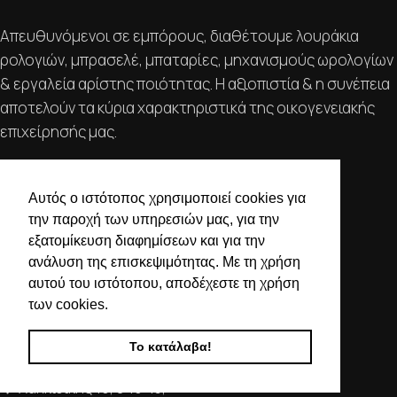
Απευθυνόμενοι σε εμπόρους, διαθέτουμε λουράκια
ρολογιών, μπρασελέ, μπαταρίες, μηχανισμούς ωρολογίων
& εργαλεία αρίστης ποιότητας. Η αξιοπιστία & η συνέπεια
αποτελούν τα κύρια χαρακτηριστικά της οικογενειακής
επιχείρησής μας.
ΧΡΗΣΙΜΕΣ ΠΛΗΡΟΦΟΡΙΕΣ
Αυτός ο ιστότοπος χρησιμοποιεί cookies για
ΕΠΙΚΟΙΝΩΝΙΑ
την παροχή των υπηρεσιών μας, για την
ΟΡΟΙ ΧΡΗΣΗΣ
εξατομίκευση διαφημίσεων και για την
ΤΡΟΠΟΙ ΠΛΗΡΩΜΗΣ ΑΠΟΣΤΟΛΗΣ
ανάλυση της επισκεψιμότητας. Με τη χρήση
ΠΟΛΙΤΙΚΗ ΑΠΟΡΡΗΤΟΥ
αυτού του ιστότοπου, αποδέχεστε τη χρήση
Ο ΛΟΓΑΡΙΑΣΜΟΣ ΜΟΥ
των cookies.
ΣΤΟΙΧΕΙΑ ΕΠΙΚΟΙΝΩΝΙΑΣ
Το κατάλαβα!
Χαλκιδικής 19, 546 43,