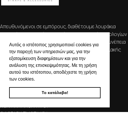
Απευθυνόμενοι σε εμπόρους, διαθέτουμε λουράκια
ρολογιών, μπρασελέ, μπαταρίες, μηχανισμούς ωρολογίων
& εργαλεία αρίστης ποιότητας. Η αξιοπιστία & η συνέπεια
Αυτός ο ιστότοπος χρησιμοποιεί cookies για
αποτελούν τα κύρια χαρακτηριστικά της οικογενειακής
την παροχή των υπηρεσιών μας, για την
επιχείρησής μας.
εξατομίκευση διαφημίσεων και για την
ανάλυση της επισκεψιμότητας. Με τη χρήση
ΧΡΗΣΙΜΕΣ ΠΛΗΡΟΦΟΡΙΕΣ
αυτού του ιστότοπου, αποδέχεστε τη χρήση
των cookies.
ΕΠΙΚΟΙΝΩΝΙΑ
ΟΡΟΙ ΧΡΗΣΗΣ
Το κατάλαβα!
ΤΡΟΠΟΙ ΠΛΗΡΩΜΗΣ ΑΠΟΣΤΟΛΗΣ
ΠΟΛΙΤΙΚΗ ΑΠΟΡΡΗΤΟΥ
Ο ΛΟΓΑΡΙΑΣΜΟΣ ΜΟΥ
ΣΤΟΙΧΕΙΑ ΕΠΙΚΟΙΝΩΝΙΑΣ