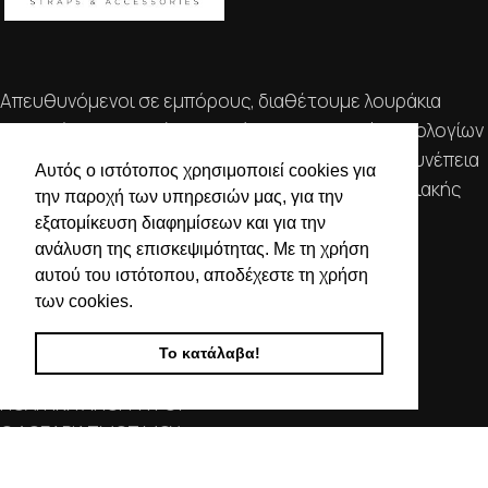
Απευθυνόμενοι σε εμπόρους, διαθέτουμε λουράκια
ρολογιών, μπρασελέ, μπαταρίες, μηχανισμούς ωρολογίων
& εργαλεία αρίστης ποιότητας. Η αξιοπιστία & η συνέπεια
Αυτός ο ιστότοπος χρησιμοποιεί cookies για
αποτελούν τα κύρια χαρακτηριστικά της οικογενειακής
την παροχή των υπηρεσιών μας, για την
επιχείρησής μας.
εξατομίκευση διαφημίσεων και για την
ανάλυση της επισκεψιμότητας. Με τη χρήση
ΧΡΗΣΙΜΕΣ ΠΛΗΡΟΦΟΡΙΕΣ
αυτού του ιστότοπου, αποδέχεστε τη χρήση
των cookies.
ΕΠΙΚΟΙΝΩΝΙΑ
ΟΡΟΙ ΧΡΗΣΗΣ
Το κατάλαβα!
ΤΡΟΠΟΙ ΠΛΗΡΩΜΗΣ ΑΠΟΣΤΟΛΗΣ
ΠΟΛΙΤΙΚΗ ΑΠΟΡΡΗΤΟΥ
Ο ΛΟΓΑΡΙΑΣΜΟΣ ΜΟΥ
ΣΤΟΙΧΕΙΑ ΕΠΙΚΟΙΝΩΝΙΑΣ