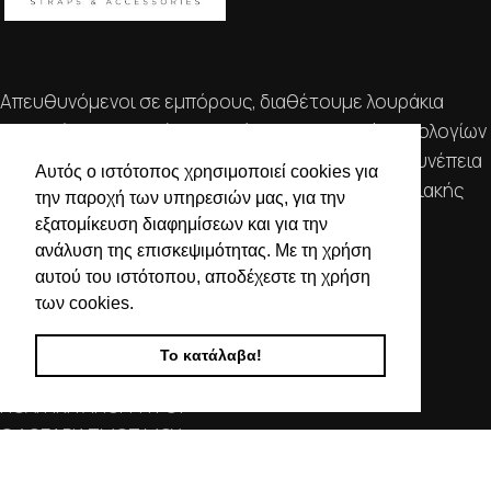
Απευθυνόμενοι σε εμπόρους, διαθέτουμε λουράκια
ρολογιών, μπρασελέ, μπαταρίες, μηχανισμούς ωρολογίων
& εργαλεία αρίστης ποιότητας. Η αξιοπιστία & η συνέπεια
Αυτός ο ιστότοπος χρησιμοποιεί cookies για
αποτελούν τα κύρια χαρακτηριστικά της οικογενειακής
την παροχή των υπηρεσιών μας, για την
επιχείρησής μας.
εξατομίκευση διαφημίσεων και για την
ανάλυση της επισκεψιμότητας. Με τη χρήση
ΧΡΗΣΙΜΕΣ ΠΛΗΡΟΦΟΡΙΕΣ
αυτού του ιστότοπου, αποδέχεστε τη χρήση
των cookies.
ΕΠΙΚΟΙΝΩΝΙΑ
ΟΡΟΙ ΧΡΗΣΗΣ
Το κατάλαβα!
ΤΡΟΠΟΙ ΠΛΗΡΩΜΗΣ ΑΠΟΣΤΟΛΗΣ
ΠΟΛΙΤΙΚΗ ΑΠΟΡΡΗΤΟΥ
Ο ΛΟΓΑΡΙΑΣΜΟΣ ΜΟΥ
ΣΤΟΙΧΕΙΑ ΕΠΙΚΟΙΝΩΝΙΑΣ