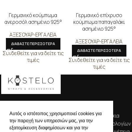
Γερμανικό κούμπωμα
Γερμανικό επίχρυσο
ανεροσόλ ασημένιο 925°
κούμπωμα παπαγαλάκι
ασημένιο 925°
ΑΞΕΣΟΥΑΡ-ΕΡΓΑΛΕΙΑ
ΑΞΕΣΟΥΑΡ-ΕΡΓΑΛΕΙΑ
ΔΙΑΒΑΣΤΕ ΠΕΡΙΣΣΟΤΕΡΑ
ΔΙΑΒΑΣΤΕ ΠΕΡΙΣΣΟΤΕΡΑ
Συνδεθείτε για να δείτε τις
τιμές
Συνδεθείτε για να δείτε τις
τιμές
Αυτός ο ιστότοπος χρησιμοποιεί cookies για
Απευθυνόμενοι σε εμπόρους, διαθέτουμε λουράκια
την παροχή των υπηρεσιών μας, για την
ρολογιών, μπρασελέ, μπαταρίες, μηχανισμούς ωρολογίων
εξατομίκευση διαφημίσεων και για την
& εργαλεία αρίστης ποιότητας. Η αξιοπιστία & η συνέπεια