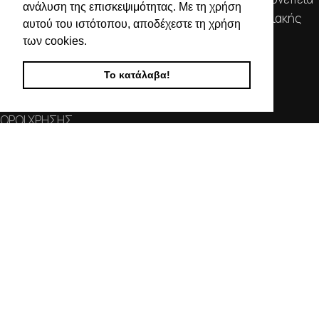
ανάλυση της επισκεψιμότητας. Με τη χρήση
αποτελούν τα κύρια χαρακτηριστικά της οικογενειακής
αυτού του ιστότοπου, αποδέχεστε τη χρήση
επιχείρησής μας.
των cookies.
ΧΡΗΣΙΜΕΣ ΠΛΗΡΟΦΟΡΙΕΣ
Το κατάλαβα!
ΕΠΙΚΟΙΝΩΝΙΑ
ΟΡΟΙ ΧΡΗΣΗΣ
ΤΡΟΠΟΙ ΠΛΗΡΩΜΗΣ ΑΠΟΣΤΟΛΗΣ
ΠΟΛΙΤΙΚΗ ΑΠΟΡΡΗΤΟΥ
Ο ΛΟΓΑΡΙΑΣΜΟΣ ΜΟΥ
ΣΤΟΙΧΕΙΑ ΕΠΙΚΟΙΝΩΝΙΑΣ
Χαλκιδικής 19, 546 43,
Θεσσαλονίκη
2310 839 188
2310 850 606