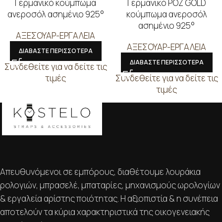
Γερμανικό κούμπωμα
Γερμανικό ΡΟΖ GOLD
ανεροσόλ ασημένιο 925°
κούμπωμα ανεροσόλ
ασημένιο 925°
ΑΞΕΣΟΥΑΡ-ΕΡΓΑΛΕΙΑ
ΑΞΕΣΟΥΑΡ-ΕΡΓΑΛΕΙΑ
ΔΙΑΒΑΣΤΕ ΠΕΡΙΣΣΟΤΕΡΑ
ΔΙΑΒΑΣΤΕ ΠΕΡΙΣΣΟΤΕΡΑ
Συνδεθείτε για να δείτε τις
τιμές
Συνδεθείτε για να δείτε τις
τιμές
Απευθυνόμενοι σε εμπόρους, διαθέτουμε λουράκια
ρολογιών, μπρασελέ, μπαταρίες, μηχανισμούς ωρολογίων
& εργαλεία αρίστης ποιότητας. Η αξιοπιστία & η συνέπεια
αποτελούν τα κύρια χαρακτηριστικά της οικογενειακής