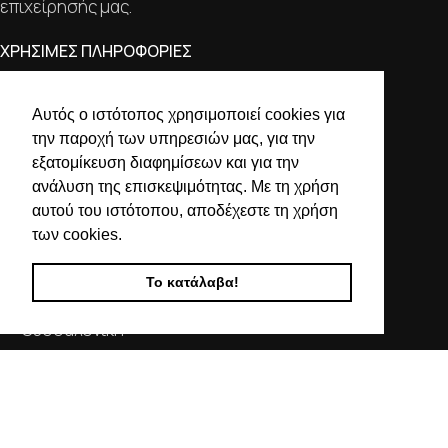
επιχείρησής μας.
ΧΡΗΣΙΜΕΣ ΠΛΗΡΟΦΟΡΙΕΣ
ΕΠΙΚΟΙΝΩΝΙΑ
Αυτός ο ιστότοπος χρησιμοποιεί cookies για
ΟΡΟΙ ΧΡΗΣΗΣ
την παροχή των υπηρεσιών μας, για την
ΤΡΟΠΟΙ ΠΛΗΡΩΜΗΣ ΑΠΟΣΤΟΛΗΣ
εξατομίκευση διαφημίσεων και για την
ΠΟΛΙΤΙΚΗ ΑΠΟΡΡΗΤΟΥ
ανάλυση της επισκεψιμότητας. Με τη χρήση
Ο ΛΟΓΑΡΙΑΣΜΟΣ ΜΟΥ
αυτού του ιστότοπου, αποδέχεστε τη χρήση
των cookies.
ΣΤΟΙΧΕΙΑ ΕΠΙΚΟΙΝΩΝΙΑΣ
Το κατάλαβα!
Χαλκιδικής 19, 546 43,
Θεσσαλονίκη
2310 839 188
2310 850 606
info@kostelo.gr