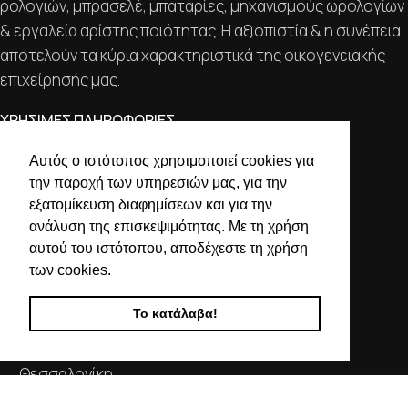
ρολογιών, μπρασελέ, μπαταρίες, μηχανισμούς ωρολογίων
& εργαλεία αρίστης ποιότητας. Η αξιοπιστία & η συνέπεια
αποτελούν τα κύρια χαρακτηριστικά της οικογενειακής
επιχείρησής μας.
ΧΡΗΣΙΜΕΣ ΠΛΗΡΟΦΟΡΙΕΣ
ΕΠΙΚΟΙΝΩΝΙΑ
Αυτός ο ιστότοπος χρησιμοποιεί cookies για
την παροχή των υπηρεσιών μας, για την
ΟΡΟΙ ΧΡΗΣΗΣ
εξατομίκευση διαφημίσεων και για την
ΤΡΟΠΟΙ ΠΛΗΡΩΜΗΣ ΑΠΟΣΤΟΛΗΣ
ανάλυση της επισκεψιμότητας. Με τη χρήση
ΠΟΛΙΤΙΚΗ ΑΠΟΡΡΗΤΟΥ
αυτού του ιστότοπου, αποδέχεστε τη χρήση
Ο ΛΟΓΑΡΙΑΣΜΟΣ ΜΟΥ
των cookies.
ΣΤΟΙΧΕΙΑ ΕΠΙΚΟΙΝΩΝΙΑΣ
Το κατάλαβα!
Χαλκιδικής 19, 546 43,
Θεσσαλονίκη
2310 839 188