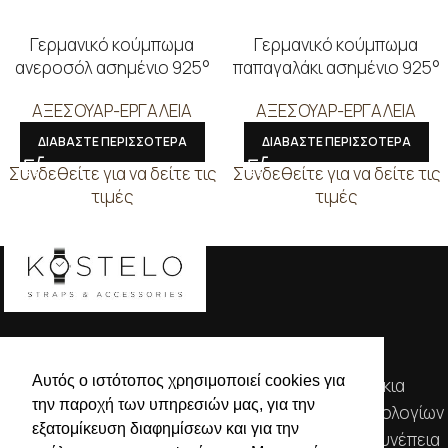
Γερμανικό κούμπωμα
Γερμανικό κούμπωμα
ανεροσόλ ασημένιο 925°
παπαγαλάκι ασημένιο 925°
ΑΞΕΣΟΥΑΡ-ΕΡΓΑΛΕΙΑ
ΑΞΕΣΟΥΑΡ-ΕΡΓΑΛΕΙΑ
ΔΙΑΒΑΣΤΕ ΠΕΡΙΣΣΟΤΕΡΑ
ΔΙΑΒΑΣΤΕ ΠΕΡΙΣΣΟΤΕΡΑ
Συνδεθείτε για να δείτε τις
Συνδεθείτε για να δείτε τις
τιμές
τιμές
Αυτός ο ιστότοπος χρησιμοποιεί cookies για
Απευθυνόμενοι σε εμπόρους, διαθέτουμε λουράκια
την παροχή των υπηρεσιών μας, για την
ρολογιών, μπρασελέ, μπαταρίες, μηχανισμούς ωρολογίων
εξατομίκευση διαφημίσεων και για την
& εργαλεία αρίστης ποιότητας. Η αξιοπιστία & η συνέπεια