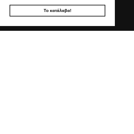
Ο ΛΟΓΑΡΙΑΣΜΟΣ ΜΟΥ
Το κατάλαβα!
ΣΤΟΙΧΕΙΑ ΕΠΙΚΟΙΝΩΝΙΑΣ
Χαλκιδικής 19, 546 43,
Θεσσαλονίκη
2310 839 188
2310 850 606
info@kostelo.gr
SOCIAL MEDIA