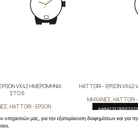
 EPSON VX42 ΗΜΕΡΟΜΗΝΙΑ
HATTORI – EPSON VX42 
ΣΤΟ 6
ΜΗΧΑΝΕΣ
,
HATTORI -
ΝΕΣ
,
HATTORI - EPSON
ΔΙΑΒΑΣΤΕ ΠΕΡΙΣΣΟΤ
ΑΒΑΣΤΕ ΠΕΡΙΣΣΟΤΕΡΑ
Συνδεθείτε για να δείτε
ν υπηρεσιών μας, για την εξατομίκευση διαφημίσεων και για τη
ε για να δείτε τις τιμές
ies.