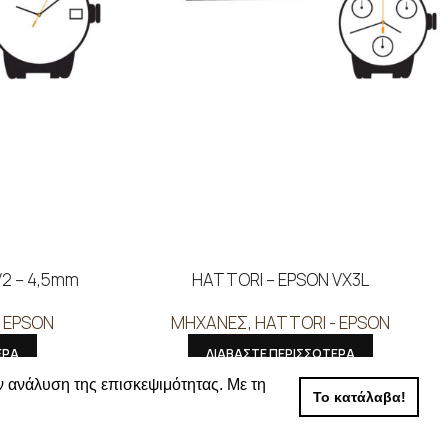
V2 – 4,5mm
HATTORI – EPSON VX3L
 EPSON
ΜΗΧΑΝΕΣ
,
HATTORI - EPSON
ΕΡΑ
ΔΙΑΒΑΣΤΕ ΠΕΡΙΣΣΟΤΕΡΑ
 τις τιμές
Συνδεθείτε για να δείτε τις τιμές
ν ανάλυση της επισκεψιμότητας. Με τη
Το κατάλαβα!