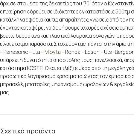
άρχισε στα μέσα της δεκαετίας του ’70, όταν ο Κωνσταντί
επιχείρηση εδρεύει σε ιδιόκτητες εγκαταστάσεις 500τμ στ
κατάλληλα εφόδια και τις απαραίτητες γνώσεις από τον π
έχοντας καταφέρει να δομήσουμε ισχυρές σχέσεις εμπιστο
βρείτε δερμάτινα και πλαστικά λουράκια ρολογιών, μπρασ
είναι ετοιμοπαράδοτα. Στοχεύοντας, πάντα, στην άριστη 
– Panasonic – Eta –
Mioyta
– Ronda – Epson – Uts -Bergeo
υπάρχει η δυνατότητα αποστολής τους πανελλαδικά, ακόμα
κατάστημα KOSTELO και επιλέξτε μέσα από τη μεγάλη γκάμα
προσωπικό λογαριασμό χρησιμοποιώντας τον εμπορικό σα
μπρασελέ, μπαταρίες, μηχανισμούς ωρολογίων & εργαλεία 
μας.
Σχετικά προϊόντα