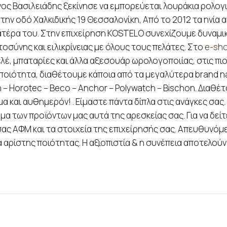
νος Βασιλειάδης ξεκίνησε να εμπορεύεται λουράκια ρολογι
ην οδό Χαλκιδικής 19 Θεσσαλονίκη, Από το 2012 τα ηνία α
ατέρα του. Στην επιχείρηση KOSTELO συνεχίζουμε δυναμικ
σύνης και ειλικρίνειας με όλους τους πελάτες. Στο
e-sh
ελέ, μπαταρίες και άλλα αξεσουάρ ωρολογοποιίας, στις πι
ποιότητα, διαθέτουμε κάποια από τα μεγαλύτερα brand na
n – Horotec – Beco – Anchor – Polywatch – Bischon. Διαθ
 και αυθημερόν! . Είμαστε πάντα δίπλα στις ανάγκες σας
 των προϊόντων μας αυτά της αρεσκείας σας. Για να δείτε
ς ΑΦΜ και τα στοιχεία της επιχείρησής σας. Απευθυνόμε
αρίστης ποιότητας. Η αξιοπιστία & η συνέπεια αποτελούν