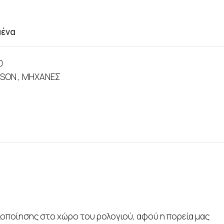
μένα
0
PSON
,
ΜΗΧΑΝΕΣ
ιοποίησης στο χώρο του ρολογιού, αφού η πορεία μας