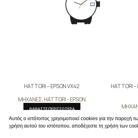
HATTORI – EPSON VX42
HATTORI –
ΜΗΧΑΝΕΣ
,
HATTORI - EPSON
ΜΗΧΑ
ΔΙΑΒΑΣΤΕ ΠΕΡΙΣΣΟΤΕΡΑ
ΔΙ
Συνδεθείτε για να δείτε τις τιμές
Αυτός ο ιστότοπος χρησιμοποιεί cookies για την παροχή τω
Συνδεθείτ
χρήση αυτού του ιστότοπου, αποδέχεστε τη χρήση των cook