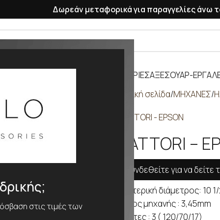
Δωρεάν μεταφορικά για παραγγελίες άνω τ
ΡΑΣΕΛΕ
ΠΛΑΣΤΙΚΑ ΛΟΥΡΑΚΙΑ
ΜΠΑΤΑΡΙΕΣ
ΑΞΕΣΟΥΑΡ-ΕΡΓΑΛΕ
Αρχική σελίδα
ΜΗΧΑΝΕΣ
H
HATTORI - EPSON
HATTORI – E
Συνδεθείτε για να δείτε τ
νδρικής;
Εξωτερική διάμετρος: 10 1/
Πάχος μηχανής : 3,45mm
ρόσβαση στις τιμές των
Δείκτες : 3 ( 120/70/17)