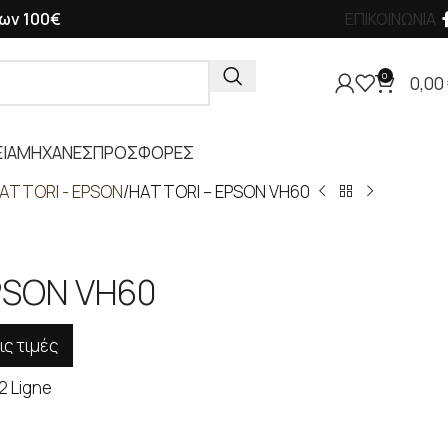
ων 100€
ΕΠΙΚΟΙΝΩΝΙΑ
0
0,00
ΙΑ
ΜΗΧΑΝΕΣ
ΠΡΟΣΦΟΡΕΣ
ATTORI - EPSON
HATTORI – EPSON VH60
PSON VH60
ις τιμές
2 Ligne