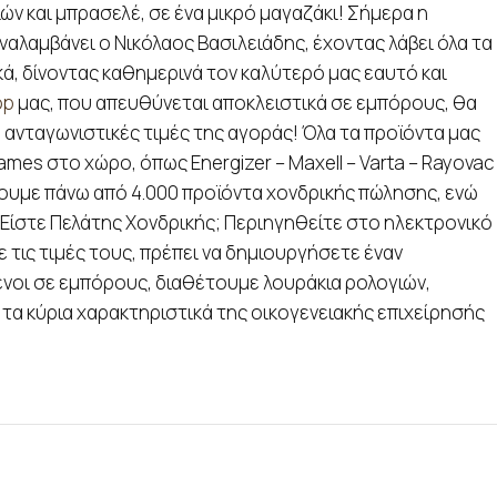
ών και μπρασελέ, σε ένα μικρό μαγαζάκι! Σήμερα η
ναλαμβάνει ο Νικόλαος Βασιλειάδης, έχοντας λάβει όλα τα
ά, δίνοντας καθημερινά τον καλύτερό μας εαυτό και
op
μας, που απευθύνεται αποκλειστικά σε εμπόρους, θα
ο ανταγωνιστικές τιμές της αγοράς! Όλα τα προϊόντα μας
mes στο χώρο, όπως Energizer – Maxell – Varta – Rayovac
έτουμε πάνω από 4.000 προϊόντα χονδρικής πώλησης, ενώ
. Είστε Πελάτης Χονδρικής; Περιηγηθείτε στο ηλεκτρονικό
 τις τιμές τους, πρέπει να δημιουργήσετε έναν
νοι σε εμπόρους, διαθέτουμε λουράκια ρολογιών,
 τα κύρια χαρακτηριστικά της οικογενειακής επιχείρησής