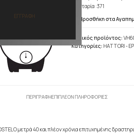
Μπαταρία :371
ΕΓΓΡΑΦΗ
Προσθήκη στα Αγαπη
Κωδικός προϊόντος:
VH6
Κατηγορίες:
HATTORI - E
ΠΕΡΙΓΡΑΦΗ
ΕΠΙΠΛΕΟΝ ΠΛΗΡΟΦΟΡΙΕΣ
OSTELO μετρά 40 και πλέον χρόνια επιτυχημένης δραστηρ