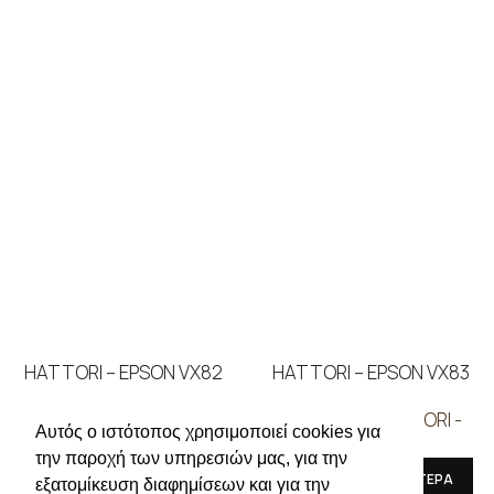
HATTORI – EPSON VX82
HATTORI – EPSON VX83
ΜΗΧΑΝΕΣ
,
HATTORI -
ΜΗΧΑΝΕΣ
,
HATTORI -
Αυτός ο ιστότοπος χρησιμοποιεί cookies για
EPSON
EPSON
την παροχή των υπηρεσιών μας, για την
ΔΙΑΒΑΣΤΕ ΠΕΡΙΣΣΟΤΕΡΑ
ΔΙΑΒΑΣΤΕ ΠΕΡΙΣΣΟΤΕΡΑ
εξατομίκευση διαφημίσεων και για την