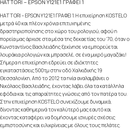
HATTORI – EPSON Y121E1 ΓΡΑΦΕΙ 1
HATTORI – EPSON Y121E1 ΓΡΑΦΕΙ 1. Η επιχείρηση KOSTELO
μετρά 40 και πλέον χρόνια επιτυχημένης
δραστηριοποίησης στο χώρο του ρολογιού, αφού η
πορεία μας άρχισε στα μέσα της δεκαετίας του ’70, όταν ο
Κωνσταντίνος Βασιλειάδης ξεκίνησε να εμπορεύεται
λουράκια ρολογιών και μπρασελέ, σε ένα μικρό μαγαζάκι!
Σήμερα η επιχείρηση εδρεύει σε ιδιόκτητες
εγκαταστάσεις 500τμ στην οδό Χαλκιδικής 19
Θεσσαλονίκη, Από το 2012 τα ηνία αναλαμβάνει ο
Νικόλαος Βασιλειάδης, έχοντας λάβει όλα τα κατάλληλα
εφόδια και τις απαραίτητες γνώσεις από τον πατέρα του.
Στην επιχείρηση KOSTELO συνεχίζουμε δυναμικά,
δίνοντας καθημερινά τον καλύτερό μας εαυτό και
έχοντας καταφέρει να δομήσουμε ισχυρές σχέσεις
εμπιστοσύνης και ειλικρίνειας με όλους τους πελάτες.