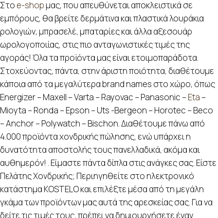
Στο
e-shop
μας, που απευθύνεται αποκλειστικά σε
εμπόρους, θα βρείτε δερμάτινα και πλαστικά λουράκια
ρολογιών, μπρασελέ, μπαταρίες και άλλα αξεσουάρ
ωρολογοποιίας, στις πιο ανταγωνιστικές τιμές της
αγοράς! Όλα τα προϊόντα μας είναι ετοιμοπαράδοτα.
Στοχεύοντας, πάντα, στην άριστη ποιότητα, διαθέτουμε
κάποια από τα μεγαλύτερα brand names στο χώρο, όπως
Energizer – Maxell – Varta – Rayovac – Panasonic –
Eta
–
Mioyta – Ronda – Epson – Uts -Bergeon – Horotec – Beco
– Anchor – Polywatch – Bischon. Διαθέτουμε πάνω από
4.000 προϊόντα χονδρικής πώλησης, ενώ υπάρχει η
δυνατότητα αποστολής τους πανελλαδικά, ακόμα και
αυθημερόν! . Είμαστε πάντα δίπλα στις ανάγκες σας. Είστε
Πελάτης Χονδρικής; Περιηγηθείτε στο ηλεκτρονικό
κατάστημα KOSTELO και επιλέξτε μέσα από τη μεγάλη
γκάμα των προϊόντων μας αυτά της αρεσκείας σας. Για να
δείτε τις τιμές τους, πρέπει να δημιουργήσετε έναν