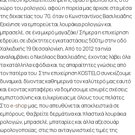
χώρο του ρολογιού, αφού η πορεία μας άρχισε στα μέσα
της δεκαετίας του ’70, όταν ο Κωνσταντίνος Βασιλειάδης
ξεκίνησε να εμπορεύεται λουράκια ρολογιών και
μπρασελέ, σε ένα μικρό μαγαζάκι! Σήμερα η επιχείρηση
εδρεύει σε ιδιόκτητες εγκαταστάσεις 500τμ στην οδό
Χαλκιδικής 19 Θεσσαλονίκη, Από το 2012 τα ηνία
αναλαμβάνει ο Νικόλαος Βασιλειάδης, έχοντας λάβει όλα
τα κατάλληλα εφόδια και τις απαραίτητες γνώσεις από
τον πατέρα του. Στην επιχείρηση KOSTELO συνεχίζουμε
δυναμικά, δίνοντας καθημερινά τον καλύτερό μας εαυτό
και έχοντας καταφέρει να δομήσουμε ισχυρές σχέσεις
εμπιστοσύνης και ειλικρίνειας με όλους τους πελάτες.
Στο
e-shop
μας, που απευθύνεται αποκλειστικά σε
εμπόρους, θα βρείτε δερμάτινα και πλαστικά λουράκια
ρολογιών, μπρασελέ, μπαταρίες και άλλα αξεσουάρ
ωρολογοποιίας, στις πιο ανταγωνιστικές τιμές της