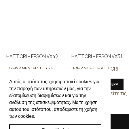
HATTORI – EPSON VX42
HATTORI – EPSON VX51
ΜΗΧΑΝΕΣ
,
HATTORI -
ΜΗΧΑΝΕΣ
,
HATTORI -
EPSON
EPSON
Αυτός ο ιστότοπος χρησιμοποιεί cookies για
ΔΙΑΒΑΣΤΕ ΠΕΡΙΣΣΟΤΕΡΑ
ΔΙΑΒΑΣΤΕ ΠΕΡΙΣΣΟΤΕΡΑ
την παροχή των υπηρεσιών μας, για την
Συνδεθείτε για να δείτε τις
Συνδεθείτε για να δείτε τις
εξατομίκευση διαφημίσεων και για την
τιμές
τιμές
ανάλυση της επισκεψιμότητας. Με τη χρήση
αυτού του ιστότοπου, αποδέχεστε τη χρήση
των cookies.