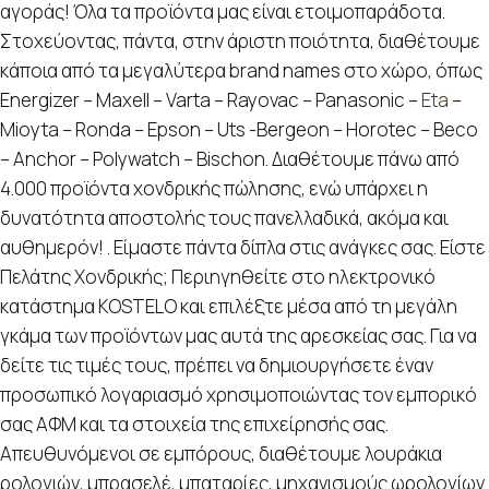
αγοράς! Όλα τα προϊόντα μας είναι ετοιμοπαράδοτα.
Στοχεύοντας, πάντα, στην άριστη ποιότητα, διαθέτουμε
κάποια από τα μεγαλύτερα brand names στο χώρο, όπως
Energizer – Maxell – Varta – Rayovac – Panasonic –
Eta
–
Mioyta – Ronda – Epson – Uts -Bergeon – Horotec – Beco
– Anchor – Polywatch – Bischon. Διαθέτουμε πάνω από
4.000 προϊόντα χονδρικής πώλησης, ενώ υπάρχει η
δυνατότητα αποστολής τους πανελλαδικά, ακόμα και
αυθημερόν! . Είμαστε πάντα δίπλα στις ανάγκες σας. Είστε
Πελάτης Χονδρικής; Περιηγηθείτε στο ηλεκτρονικό
κατάστημα KOSTELO και επιλέξτε μέσα από τη μεγάλη
γκάμα των προϊόντων μας αυτά της αρεσκείας σας. Για να
δείτε τις τιμές τους, πρέπει να δημιουργήσετε έναν
προσωπικό λογαριασμό χρησιμοποιώντας τον εμπορικό
σας ΑΦΜ και τα στοιχεία της επιχείρησής σας.
Απευθυνόμενοι σε εμπόρους, διαθέτουμε λουράκια
ρολογιών, μπρασελέ, μπαταρίες, μηχανισμούς ωρολογίων