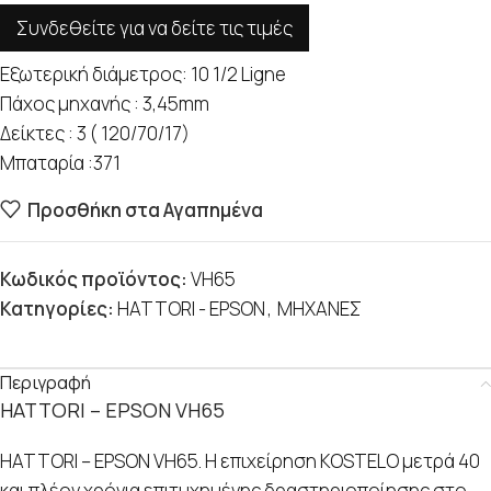
Συνδεθείτε για να δείτε τις τιμές
Εξωτερική διάμετρος: 10 1/2 Ligne
Πάχος μηχανής : 3,45mm
Δείκτες : 3 ( 120/70/17)
Μπαταρία :371
Προσθήκη στα Αγαπημένα
Κωδικός προϊόντος:
VH65
Κατηγορίες:
HATTORI - EPSON
,
ΜΗΧΑΝΕΣ
Περιγραφή
HATTORI – EPSON VH65
HATTORI – EPSON VH65. Η επιχείρηση KOSTELO μετρά 40
και πλέον χρόνια επιτυχημένης δραστηριοποίησης στο