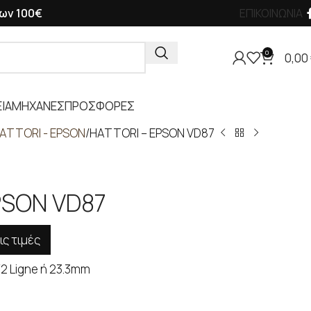
ων 100€
ΕΠΙΚΟΙΝΩΝΙΑ
0
0,00
ΙΑ
ΜΗΧΑΝΕΣ
ΠΡΟΣΦΟΡΕΣ
ATTORI - EPSON
HATTORI – EPSON VD87
PSON VD87
ις τιμές
/2 Ligne ή 23.3mm