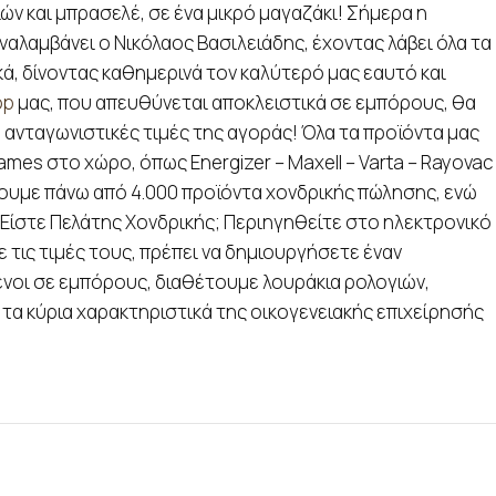
ών και μπρασελέ, σε ένα μικρό μαγαζάκι! Σήμερα η
ναλαμβάνει ο Νικόλαος Βασιλειάδης, έχοντας λάβει όλα τα
ά, δίνοντας καθημερινά τον καλύτερό μας εαυτό και
op
μας, που απευθύνεται αποκλειστικά σε εμπόρους, θα
ο ανταγωνιστικές τιμές της αγοράς! Όλα τα προϊόντα μας
mes στο χώρο, όπως Energizer – Maxell – Varta – Rayovac
έτουμε πάνω από 4.000 προϊόντα χονδρικής πώλησης, ενώ
. Είστε Πελάτης Χονδρικής; Περιηγηθείτε στο ηλεκτρονικό
 τις τιμές τους, πρέπει να δημιουργήσετε έναν
νοι σε εμπόρους, διαθέτουμε λουράκια ρολογιών,
 τα κύρια χαρακτηριστικά της οικογενειακής επιχείρησής