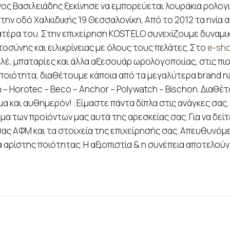
νος Βασιλειάδης ξεκίνησε να εμπορεύεται λουράκια ρολογι
ην οδό Χαλκιδικής 19 Θεσσαλονίκη, Από το 2012 τα ηνία α
ατέρα του. Στην επιχείρηση KOSTELO συνεχίζουμε δυναμικ
σύνης και ειλικρίνειας με όλους τους πελάτες. Στο
e-sh
ελέ, μπαταρίες και άλλα αξεσουάρ ωρολογοποιίας, στις πι
ποιότητα, διαθέτουμε κάποια από τα μεγαλύτερα brand na
n – Horotec – Beco – Anchor – Polywatch – Bischon. Διαθ
 και αυθημερόν! . Είμαστε πάντα δίπλα στις ανάγκες σας
 των προϊόντων μας αυτά της αρεσκείας σας. Για να δείτε
ς ΑΦΜ και τα στοιχεία της επιχείρησής σας. Απευθυνόμε
αρίστης ποιότητας. Η αξιοπιστία & η συνέπεια αποτελούν