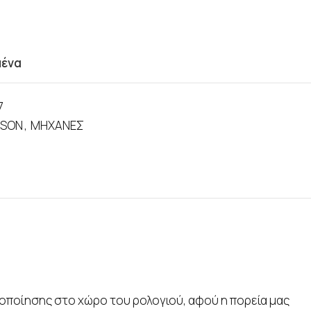
μένα
7
PSON
,
ΜΗΧΑΝΕΣ
ιοποίησης στο χώρο του ρολογιού, αφού η πορεία μας