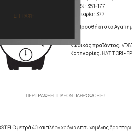
Κλειδί : 351-177
Μπαταρία : 377
ΕΓΓΡΑΦΗ
Προσθήκη στα Αγαπη
Κωδικός προϊόντος:
VD8
Κατηγορίες:
HATTORI - E
ΠΕΡΙΓΡΑΦΗ
ΕΠΙΠΛΕΟΝ ΠΛΗΡΟΦΟΡΙΕΣ
OSTELO μετρά 40 και πλέον χρόνια επιτυχημένης δραστηρ