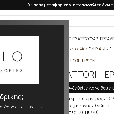
Δωρεάν μεταφορικά για παραγγελίες άνω τ
ΡΑΣΕΛΕ
ΠΛΑΣΤΙΚΑ ΛΟΥΡΑΚΙΑ
ΜΠΑΤΑΡΙΕΣ
ΑΞΕΣΟΥΑΡ-ΕΡΓΑΛΕ
Αρχική σελίδα
ΜΗΧΑΝΕΣ
H
HATTORI - EPSON
HATTORI – E
Συνδεθείτε για να δείτε τ
νδρικής;
Εξωτερική διάμετρος : 10 1
Πάχος μηχανής : 3.40mm
ρόσβαση στις τιμές των
Δείκτες : 2 ( 110/70)