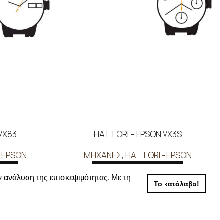
VX83
HATTORI – EPSON VX3S
 EPSON
ΜΗΧΑΝΕΣ
,
HATTORI - EPSON
ΕΡΑ
ΔΙΑΒΑΣΤΕ ΠΕΡΙΣΣΟΤΕΡΑ
ν ανάλυση της επισκεψιμότητας. Με τη
Το κατάλαβα!
 τις τιμές
Συνδεθείτε για να δείτε τις τιμές