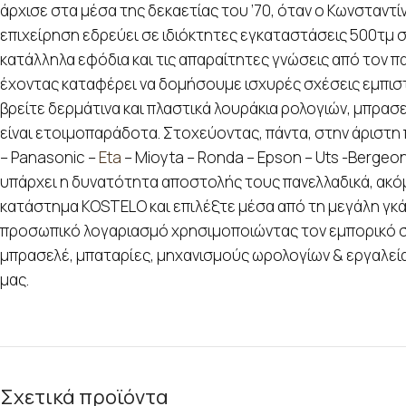
άρχισε στα μέσα της δεκαετίας του ’70, όταν ο Κωνσταντί
επιχείρηση εδρεύει σε ιδιόκτητες εγκαταστάσεις 500τμ στ
κατάλληλα εφόδια και τις απαραίτητες γνώσεις από τον π
έχοντας καταφέρει να δομήσουμε ισχυρές σχέσεις εμπιστο
βρείτε δερμάτινα και πλαστικά λουράκια ρολογιών, μπρασ
είναι ετοιμοπαράδοτα. Στοχεύοντας, πάντα, στην άριστη 
– Panasonic –
Eta
– Mioyta – Ronda – Epson – Uts -Bergeo
υπάρχει η δυνατότητα αποστολής τους πανελλαδικά, ακόμα
κατάστημα KOSTELO και επιλέξτε μέσα από τη μεγάλη γκάμα
προσωπικό λογαριασμό χρησιμοποιώντας τον εμπορικό σα
μπρασελέ, μπαταρίες, μηχανισμούς ωρολογίων & εργαλεία 
μας.
Σχετικά προϊόντα