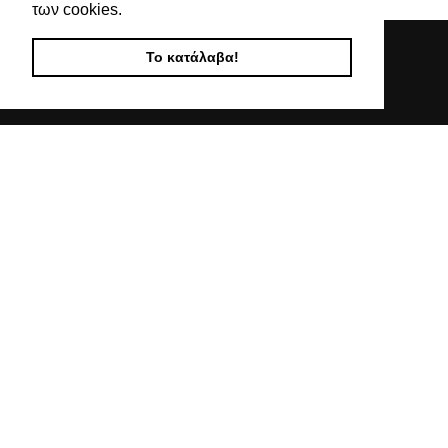
των cookies.
Το κατάλαβα!
Απευθυνόμενοι σε εμπόρους, διαθέτουμε λουράκια
ρολογιών, μπρασελέ, μπαταρίες, μηχανισμούς ωρολογίων
& εργαλεία αρίστης ποιότητας. Η αξιοπιστία & η συνέπεια
αποτελούν τα κύρια χαρακτηριστικά της οικογενειακής
επιχείρησής μας.
ΧΡΗΣΙΜΕΣ ΠΛΗΡΟΦΟΡΙΕΣ
ΕΠΙΚΟΙΝΩΝΙΑ
ΟΡΟΙ ΧΡΗΣΗΣ
ΤΡΟΠΟΙ ΠΛΗΡΩΜΗΣ ΑΠΟΣΤΟΛΗΣ
ΠΟΛΙΤΙΚΗ ΑΠΟΡΡΗΤΟΥ