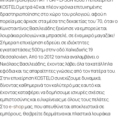
KOSTELO μετρά 40 και πλέον χρόνια επιτυχημένης
δραστηριοποίησης στο χώρο του ρολογιού, αφού η
πορεία μας άρχισε στα μέσα της δεκαετίας του ’70, όταν ο
Κωνσταντίνος Βασιλειάδης ξεκίνησε να εμπορεύεται
λουράκια ρολογιών και μπρασελέ, σε ένα μικρό μαγαζάκι!
Σήμερα η επιχείρηση εδρεύει σε ιδιόκτητες
εγκαταστάσεις 500τμ στην οδό Χαλκιδικής 19
Θεσσαλονίκη, Από το 2012 τα ηνία αναλαμβάνει ο
Νικόλαος Βασιλειάδης, έχοντας λάβει όλα τα κατάλληλα
εφόδια και τις απαραίτητες γνώσεις από τον πατέρα του.
Στην επιχείρηση KOSTELO συνεχίζουμε δυναμικά,
δίνοντας καθημερινά τον καλύτερό μας εαυτό και
έχοντας καταφέρει να δομήσουμε ισχυρές σχέσεις
εμπιστοσύνης και ειλικρίνειας με όλους τους πελάτες.
Στο
e-shop
μας, που απευθύνεται αποκλειστικά σε
εμπόρους, θα βρείτε δερμάτινα και πλαστικά λουράκια