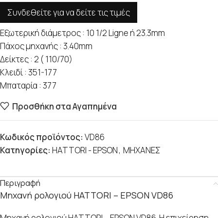
Συνδεθείτε για να δείτε τις τιμές
Εξωτερική διάμετρος : 10 1/2 Ligne ή 23.3mm
Πάχος μηχανής : 3.40mm
Δείκτες : 2 ( 110/70)
Κλειδί : 351-177
Μπαταρία : 377
Προσθήκη στα Αγαπημένα
Κωδικός προϊόντος:
VD86
Κατηγορίες:
HATTORI - EPSON
,
ΜΗΧΑΝΕΣ
Περιγραφή
Μηχανή ρολογιού HATTORI – EPSON VD86
Μηχανή ρολογιού HATTORI – EPSON VD86. Η επιχείρηση