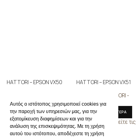
HATTORI – EPSON VX50
HATTORI – EPSON VX51
ΜΗΧΑΝΕΣ
,
HATTORI -
ΜΗΧΑΝΕΣ
,
HATTORI -
EPSON
EPSON
Αυτός ο ιστότοπος χρησιμοποιεί cookies για
την παροχή των υπηρεσιών μας, για την
ΔΙΑΒΑΣΤΕ ΠΕΡΙΣΣΟΤΕΡΑ
ΔΙΑΒΑΣΤΕ ΠΕΡΙΣΣΟΤΕΡΑ
εξατομίκευση διαφημίσεων και για την
Συνδεθείτε για να δείτε τις
Συνδεθείτε για να δείτε τις
ανάλυση της επισκεψιμότητας. Με τη χρήση
τιμές
τιμές
αυτού του ιστότοπου, αποδέχεστε τη χρήση