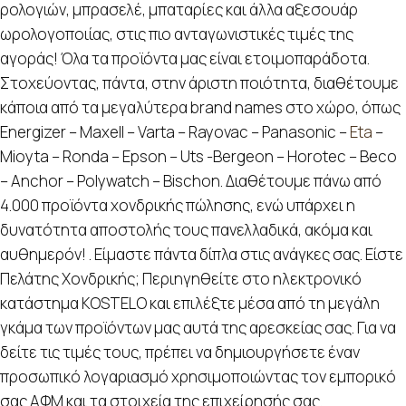
ρολογιών, μπρασελέ, μπαταρίες και άλλα αξεσουάρ
ωρολογοποιίας, στις πιο ανταγωνιστικές τιμές της
αγοράς! Όλα τα προϊόντα μας είναι ετοιμοπαράδοτα.
Στοχεύοντας, πάντα, στην άριστη ποιότητα, διαθέτουμε
κάποια από τα μεγαλύτερα brand names στο χώρο, όπως
Energizer – Maxell – Varta – Rayovac – Panasonic –
Eta
–
Mioyta – Ronda – Epson – Uts -Bergeon – Horotec – Beco
– Anchor – Polywatch – Bischon. Διαθέτουμε πάνω από
4.000 προϊόντα χονδρικής πώλησης, ενώ υπάρχει η
δυνατότητα αποστολής τους πανελλαδικά, ακόμα και
αυθημερόν! . Είμαστε πάντα δίπλα στις ανάγκες σας. Είστε
Πελάτης Χονδρικής; Περιηγηθείτε στο ηλεκτρονικό
κατάστημα KOSTELO και επιλέξτε μέσα από τη μεγάλη
γκάμα των προϊόντων μας αυτά της αρεσκείας σας. Για να
δείτε τις τιμές τους, πρέπει να δημιουργήσετε έναν
προσωπικό λογαριασμό χρησιμοποιώντας τον εμπορικό
σας ΑΦΜ και τα στοιχεία της επιχείρησής σας.