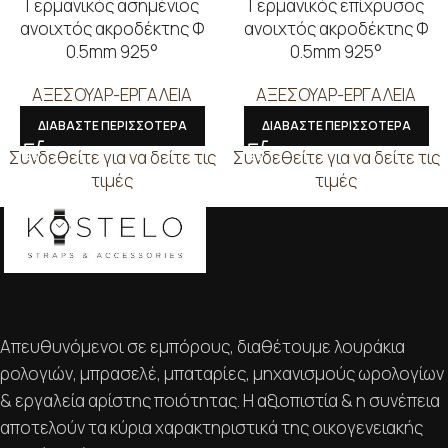
Γερμανικός ασημένιος
Γερμανικός επίχρυσος
ανοιχτός ακροδέκτης Φ
ανοιχτός ακροδέκτης Φ
0.5mm 925°
0.5mm 925°
ΑΞΕΣΟΥΑΡ-ΕΡΓΑΛΕΙΑ
ΑΞΕΣΟΥΑΡ-ΕΡΓΑΛΕΙΑ
ΔΙΑΒΑΣΤΕ ΠΕΡΙΣΣΟΤΕΡΑ
ΔΙΑΒΑΣΤΕ ΠΕΡΙΣΣΟΤΕΡΑ
Συνδεθείτε για να δείτε τις
Συνδεθείτε για να δείτε τις
τιμές
τιμές
Απευθυνόμενοι σε εμπόρους, διαθέτουμε λουράκια
ρολογιών, μπρασελέ, μπαταρίες, μηχανισμούς ωρολογίων
& εργαλεία αρίστης ποιότητας. Η αξιοπιστία & η συνέπεια
αποτελούν τα κύρια χαρακτηριστικά της οικογενειακής