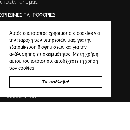
επιχείρησής μας.
ΧΡΗΣΙΜΕΣ ΠΛΗΡΟΦΟΡΙΕΣ
ΕΠΙΚΟΙΝΩΝΙΑ
Αυτός ο ιστότοπος χρησιμοποιεί cookies για
ΟΡΟΙ ΧΡΗΣΗΣ
την παροχή των υπηρεσιών μας, για την
ΤΡΟΠΟΙ ΠΛΗΡΩΜΗΣ ΑΠΟΣΤΟΛΗΣ
εξατομίκευση διαφημίσεων και για την
ΠΟΛΙΤΙΚΗ ΑΠΟΡΡΗΤΟΥ
ανάλυση της επισκεψιμότητας. Με τη χρήση
Ο ΛΟΓΑΡΙΑΣΜΟΣ ΜΟΥ
αυτού του ιστότοπου, αποδέχεστε τη χρήση
των cookies.
ΣΤΟΙΧΕΙΑ ΕΠΙΚΟΙΝΩΝΙΑΣ
Το κατάλαβα!
Χαλκιδικής 19, 546 43,
Θεσσαλονίκη
2310 839 188
2310 850 606
info@kostelo.gr