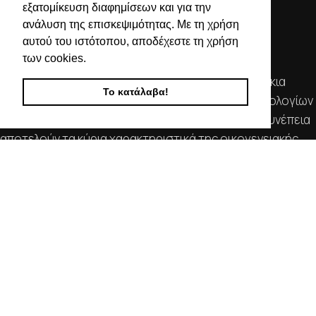
εξατομίκευση διαφημίσεων και για την
ανάλυση της επισκεψιμότητας. Με τη χρήση
αυτού του ιστότοπου, αποδέχεστε τη χρήση
των cookies.
Απευθυνόμενοι σε εμπόρους, διαθέτουμε λουράκια
Το κατάλαβα!
ρολογιών, μπρασελέ, μπαταρίες, μηχανισμούς ωρολογίων
& εργαλεία αρίστης ποιότητας. Η αξιοπιστία & η συνέπεια
αποτελούν τα κύρια χαρακτηριστικά της οικογενειακής
επιχείρησής μας.
ΧΡΗΣΙΜΕΣ ΠΛΗΡΟΦΟΡΙΕΣ
ΕΠΙΚΟΙΝΩΝΙΑ
ΟΡΟΙ ΧΡΗΣΗΣ
ΤΡΟΠΟΙ ΠΛΗΡΩΜΗΣ ΑΠΟΣΤΟΛΗΣ
ΠΟΛΙΤΙΚΗ ΑΠΟΡΡΗΤΟΥ
Ο ΛΟΓΑΡΙΑΣΜΟΣ ΜΟΥ