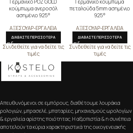
Γερμανικό ΡΟΖ GOLD
Γερμανικό κούμπωμα
κούμπωμα ανεροσόλ
πεταλούδα 5mm ασημένιο
ασημένιο 925°
925°
ΑΞΕΣΟΥΑΡ-ΕΡΓΑΛΕΙΑ
ΑΞΕΣΟΥΑΡ-ΕΡΓΑΛΕΙΑ
ΔΙΑΒΑΣΤΕ ΠΕΡΙΣΣΟΤΕΡΑ
ΔΙΑΒΑΣΤΕ ΠΕΡΙΣΣΟΤΕΡΑ
Συνδεθείτε για να δείτε τις
Συνδεθείτε για να δείτε τις
τιμές
τιμές
Απευθυνόμενοι σε εμπόρους, διαθέτουμε λουράκια
ρολογιών, μπρασελέ, μπαταρίες, μηχανισμούς ωρολογίων
& εργαλεία αρίστης ποιότητας. Η αξιοπιστία & η συνέπεια
αποτελούν τα κύρια χαρακτηριστικά της οικογενειακής