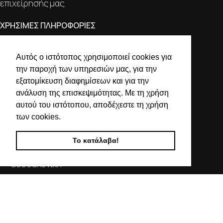
επιχείρησής μας.
ΧΡΗΣΙΜΕΣ ΠΛΗΡΟΦΟΡΙΕΣ
ΕΠΙΚΟΙΝΩΝΙΑ
Αυτός ο ιστότοπος χρησιμοποιεί cookies για
ΟΡΟΙ ΧΡΗΣΗΣ
την παροχή των υπηρεσιών μας, για την
ΤΡΟΠΟΙ ΠΛΗΡΩΜΗΣ ΑΠΟΣΤΟΛΗΣ
εξατομίκευση διαφημίσεων και για την
ΠΟΛΙΤΙΚΗ ΑΠΟΡΡΗΤΟΥ
ανάλυση της επισκεψιμότητας. Με τη χρήση
Ο ΛΟΓΑΡΙΑΣΜΟΣ ΜΟΥ
αυτού του ιστότοπου, αποδέχεστε τη χρήση
των cookies.
ΣΤΟΙΧΕΙΑ ΕΠΙΚΟΙΝΩΝΙΑΣ
Το κατάλαβα!
Χαλκιδικής 19, 546 43,
Θεσσαλονίκη
2310 839 188
2310 850 606
info@kostelo.gr