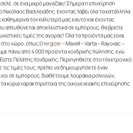
σελέ, σε ένα μικρό μαγαζάκι! Σήμερα η επιχείρηση
ο Νικόλαος Βασιλειάδης, έχοντας λάβει όλα τα κατάλληλα
ς καθημερινά τον καλύτερό μας εαυτό και έχοντας
ου απευθύνεται αποκλειστικά σε εμπόρους, θα βρείτε
νιστικές τιμές της αγοράς! Όλα τα προϊόντα μας είναι
s στο χώρο, όπως
Energizer
– Maxell – Varta – Rayovac –
τουμε πάνω από 4.000 προϊόντα χονδρικής πώλησης, ενώ
. Είστε Πελάτης Χονδρικής; Περιηγηθείτε στο ηλεκτρονικό
 τις τιμές τους, πρέπει να δημιουργήσετε έναν
νοι σε εμπόρους, διαθέτουμε λουράκια ρολογιών,
 τα κύρια χαρακτηριστικά της οικογενειακής επιχείρησής