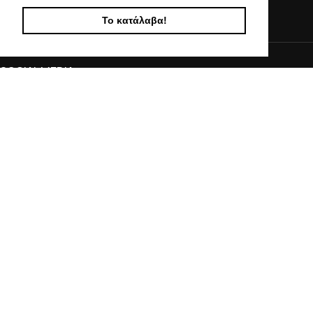
info@kostelo.gr
Το κατάλαβα!
SOCIAL MEDIA
© 2017 - 2024 KOSTELO, All Rights Reserved | Powered by Vasiliadis Nikolaos