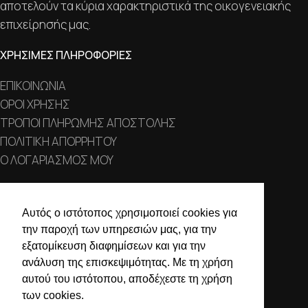
αποτελούν τα κύρια χαρακτηριστικά της οικογενειακής
επιχείρησής μας.
ΧΡΗΣΙΜΕΣ ΠΛΗΡΟΦΟΡΙΕΣ
ΕΠΙΚΟΙΝΩΝΙΑ
ΟΡΟΙ ΧΡΗΣΗΣ
ΤΡΟΠΟΙ ΠΛΗΡΩΜΗΣ ΑΠΟΣΤΟΛΗΣ
ΠΟΛΙΤΙΚΗ ΑΠΟΡΡΗΤΟΥ
Ο ΛΟΓΑΡΙΑΣΜΟΣ ΜΟΥ
ΣΤΟΙΧΕΙΑ ΕΠΙΚΟΙΝΩΝΙΑΣ
Αυτός ο ιστότοπος χρησιμοποιεί cookies για
Χαλκιδικής 19, 546 43,
την παροχή των υπηρεσιών μας, για την
Θεσσαλονίκη
εξατομίκευση διαφημίσεων και για την
ανάλυση της επισκεψιμότητας. Με τη χρήση
2310 839 188
αυτού του ιστότοπου, αποδέχεστε τη χρήση
2310 850 606
των cookies.