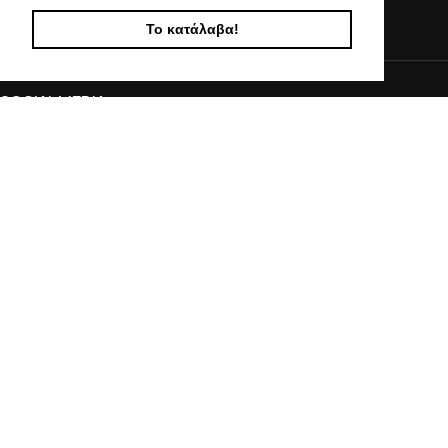
info@kostelo.gr
Το κατάλαβα!
SOCIAL MEDIA
© 2017 - 2024 KOSTELO, All Rights Reserved | Powered by Vasiliadis Nikolaos