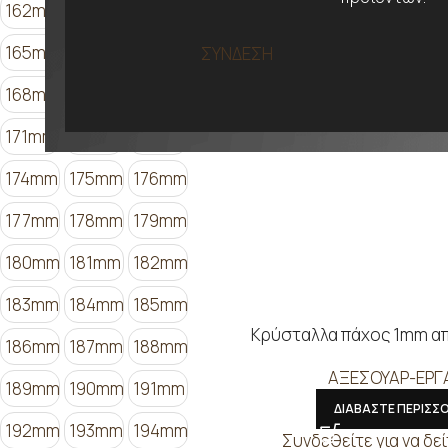
162mm
163mm
164mm
165mm
166mm
167mm
ΣΥΝΔΕΣΗ
168mm
169mm
170mm
171mm
172mm
173mm
174mm
175mm
176mm
177mm
178mm
179mm
180mm
181mm
182mm
183mm
184mm
185mm
Κρύσταλλα πάχος 1mm α
186mm
187mm
188mm
ΑΞΕΣΟΥΑΡ-ΕΡΓ
189mm
190mm
191mm
ΔΙΑΒΑΣΤΕ ΠΕΡΙΣΣ
192mm
193mm
194mm
Συνδεθείτε για να δεί