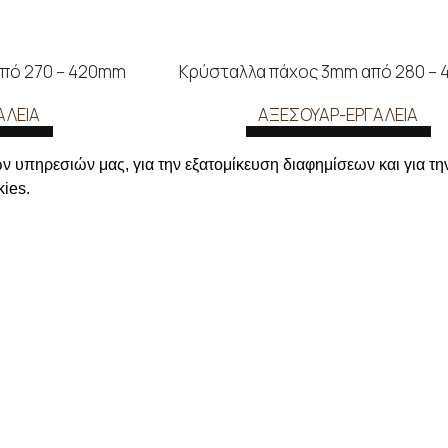
από 270 – 420mm
Κρύσταλλα πάχος 3mm από 280 –
ΑΛΕΙΑ
ΑΞΕΣΟΥΑΡ-ΕΡΓΑΛΕΙΑ
ΟΤΕΡΑ
ΔΙΑΒΑΣΤΕ ΠΕΡΙΣΣΟΤΕΡΑ
ν υπηρεσιών μας, για την εξατομίκευση διαφημίσεων και για τη
τε τις τιμές
Συνδεθείτε για να δείτε τις τι
ies.
ΛΗΡΟΦΟΡΙΕΣ
ΣΤΟΙΧΕΙΑ ΕΠΙΚΟΙΝΩΝΙΑΣ
Χαλκιδικής 19, 546 43,
Θεσσαλονίκη
ΡΩΜΗΣ ΑΠΟΣΤΟΛΗΣ
2310 839 188
ΟΡΡΗΤΟΥ
2310 850 606
ΜΟΣ ΜΟΥ
info@kostelo.gr