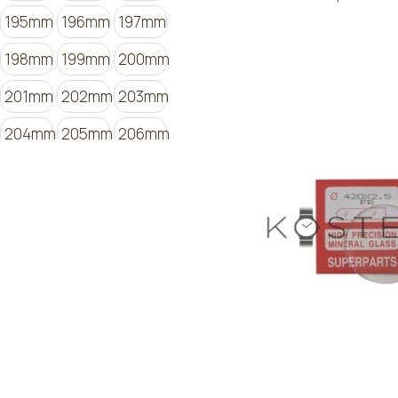
195mm
196mm
197mm
198mm
199mm
200mm
201mm
202mm
203mm
204mm
205mm
206mm
207mm
208mm
209mm
210mm
211mm
212mm
213mm
214mm
215mm
216mm
217mm
218mm
219mm
220mm
221mm
222mm
223mm
224mm
225mm
226mm
227mm