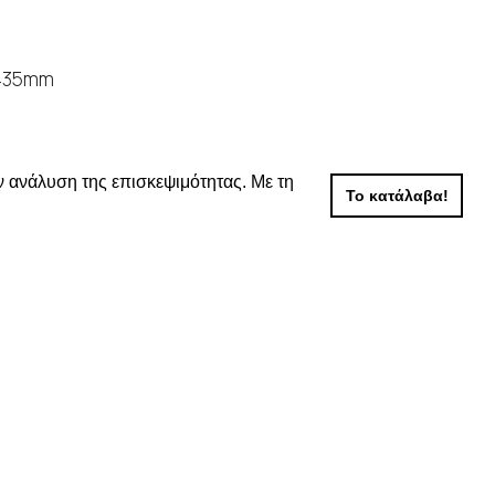
 435mm
ν ανάλυση της επισκεψιμότητας. Με τη
μές
Το κατάλαβα!