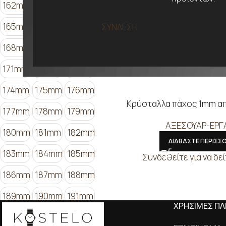
162mm
163mm
164mm
165mm
166mm
167mm
ΣΥΝΔΕΣΗ
168mm
169mm
170mm
171mm
172mm
173mm
174mm
175mm
176mm
Κρύσταλλα πάχος 1mm α
177mm
178mm
179mm
ΑΞΕΣΟΥΑΡ-ΕΡΓ
180mm
181mm
182mm
ΔΙΑΒΑΣΤΕ ΠΕΡΙΣΣ
183mm
184mm
185mm
Συνδεθείτε για να δεί
186mm
187mm
188mm
189mm
190mm
191mm
ΧΡΗΣΙΜΕΣ Π
192mm
193mm
194mm