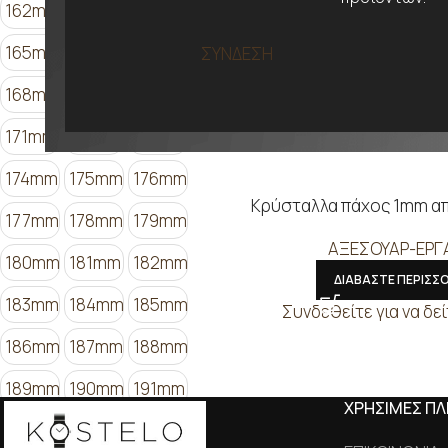
162mm
163mm
164mm
165mm
166mm
167mm
ΣΥΝΔΕΣΗ
168mm
169mm
170mm
171mm
172mm
173mm
174mm
175mm
176mm
Κρύσταλλα πάχος 1mm α
177mm
178mm
179mm
ΑΞΕΣΟΥΑΡ-ΕΡΓ
180mm
181mm
182mm
ΔΙΑΒΑΣΤΕ ΠΕΡΙΣΣ
183mm
184mm
185mm
Συνδεθείτε για να δεί
186mm
187mm
188mm
189mm
190mm
191mm
ΧΡΗΣΙΜΕΣ Π
192mm
193mm
194mm