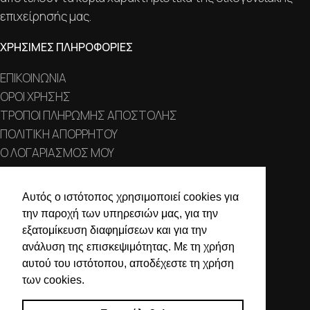
επιχείρησής μας.
ΧΡΗΣΙΜΕΣ ΠΛΗΡΟΦΟΡΙΕΣ
ΕΠΙΚΟΙΝΩΝΙΑ
ΟΡΟΙ ΧΡΗΣΗΣ
ΤΡΟΠΟΙ ΠΛΗΡΩΜΗΣ ΑΠΟΣΤΟΛΗΣ
ΠΟΛΙΤΙΚΗ ΑΠΟΡΡΗΤΟΥ
Ο ΛΟΓΑΡΙΑΣΜΟΣ ΜΟΥ
ΣΤΟΙΧΕΙΑ ΕΠΙΚΟΙΝΩΝΙΑΣ
Αυτός ο ιστότοπος χρησιμοποιεί cookies για
την παροχή των υπηρεσιών μας, για την
Χαλκιδικής 19, 546 43,
εξατομίκευση διαφημίσεων και για την
Θεσσαλονίκη
ανάλυση της επισκεψιμότητας. Με τη χρήση
2310 839 188
αυτού του ιστότοπου, αποδέχεστε τη χρήση
των cookies.
2310 850 606