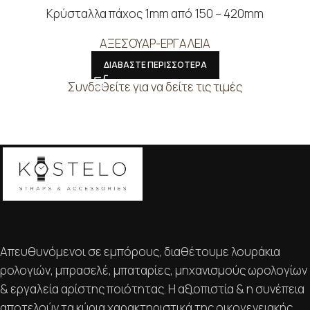
Κρύσταλλα πάχος 1mm από 150 – 420mm
ΑΞΕΣΟΥΑΡ-ΕΡΓΑΛΕΙΑ
ΔΙΑΒΑΣΤΕ ΠΕΡΙΣΣΟΤΕΡΑ
Συνδεθείτε για να δείτε τις τιμές
Απευθυνόμενοι σε εμπόρους, διαθέτουμε λουράκια
ρολογιών, μπρασελέ, μπαταρίες, μηχανισμούς ωρολογίων
& εργαλεία αρίστης ποιότητας. Η αξιοπιστία & η συνέπεια
αποτελούν τα κύρια χαρακτηριστικά της οικογενειακής