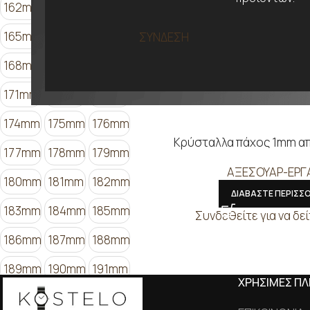
162mm
163mm
164mm
165mm
166mm
167mm
ΣΥΝΔΕΣΗ
168mm
169mm
170mm
171mm
172mm
173mm
174mm
175mm
176mm
Κρύσταλλα πάχος 1mm α
177mm
178mm
179mm
ΑΞΕΣΟΥΑΡ-ΕΡΓ
180mm
181mm
182mm
ΔΙΑΒΑΣΤΕ ΠΕΡΙΣΣ
183mm
184mm
185mm
Συνδεθείτε για να δεί
186mm
187mm
188mm
189mm
190mm
191mm
ΧΡΗΣΙΜΕΣ Π
192mm
193mm
194mm