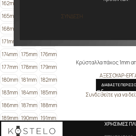
162mm
163mm
164mm
165mm
166mm
167mm
ΣΥΝΔΕΣΗ
168mm
169mm
170mm
171mm
172mm
173mm
174mm
175mm
176mm
Κρύσταλλα πάχος 1mm α
177mm
178mm
179mm
ΑΞΕΣΟΥΑΡ-ΕΡΓ
180mm
181mm
182mm
ΔΙΑΒΑΣΤΕ ΠΕΡΙΣΣ
183mm
184mm
185mm
Συνδεθείτε για να δεί
186mm
187mm
188mm
189mm
190mm
191mm
ΧΡΗΣΙΜΕΣ Π
192mm
193mm
194mm