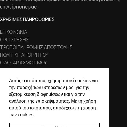
επιχείρησής μας.
ΧΡΗΣΙΜΕΣ ΠΛΗΡΟΦΟΡΙΕΣ
ΕΠΙΚΟΙΝΩΝΙΑ
ΟΡΟΙ ΧΡΗΣΗΣ
ΤΡΟΠΟΙ ΠΛΗΡΩΜΗΣ ΑΠΟΣΤΟΛΗΣ
ΠΟΛΙΤΙΚΗ ΑΠΟΡΡΗΤΟΥ
Ο ΛΟΓΑΡΙΑΣΜΟΣ ΜΟΥ
ΣΤΟΙΧΕΙΑ ΕΠΙΚΟΙΝΩΝΙΑΣ
Αυτός ο ιστότοπος χρησιμοποιεί cookies για
την παροχή των υπηρεσιών μας, για την
Χαλκιδικής 19, 546 43,
εξατομίκευση διαφημίσεων και για την
Θεσσαλονίκη
ανάλυση της επισκεψιμότητας. Με τη χρήση
2310 839 188
αυτού του ιστότοπου, αποδέχεστε τη χρήση
των cookies.
2310 850 606