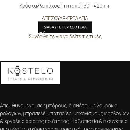
Κρύσταλλα πάχος 1mm από 150 – 420mm
ΑΞΕΣΟΥΑΡ-ΕΡΓΑΛΕΙΑ
ΔΙΑΒΑΣΤΕ ΠΕΡΙΣΣΟΤΕΡΑ
Συνδεθείτε για να δείτε τις τιμές
Απευθυνόμενοι σε εμπόρους, διαθέτουμε λουράκια
ρολογιών, μπρασελέ, μπαταρίες, μηχανισμούς ωρολογίων
& εργαλεία αρίστης ποιότητας. Η αξιοπιστία & η συνέπεια
αποτελούν τα κύρια χαρακτηριστικά της οικογενειακής