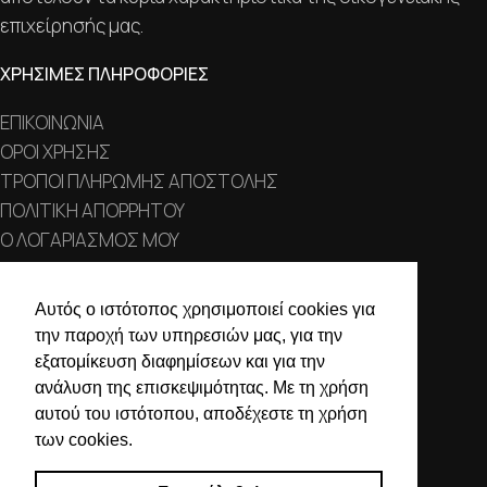
επιχείρησής μας.
ΧΡΗΣΙΜΕΣ ΠΛΗΡΟΦΟΡΙΕΣ
ΕΠΙΚΟΙΝΩΝΙΑ
ΟΡΟΙ ΧΡΗΣΗΣ
ΤΡΟΠΟΙ ΠΛΗΡΩΜΗΣ ΑΠΟΣΤΟΛΗΣ
ΠΟΛΙΤΙΚΗ ΑΠΟΡΡΗΤΟΥ
Ο ΛΟΓΑΡΙΑΣΜΟΣ ΜΟΥ
ΣΤΟΙΧΕΙΑ ΕΠΙΚΟΙΝΩΝΙΑΣ
Αυτός ο ιστότοπος χρησιμοποιεί cookies για
την παροχή των υπηρεσιών μας, για την
Χαλκιδικής 19, 546 43,
εξατομίκευση διαφημίσεων και για την
Θεσσαλονίκη
ανάλυση της επισκεψιμότητας. Με τη χρήση
2310 839 188
αυτού του ιστότοπου, αποδέχεστε τη χρήση
των cookies.
2310 850 606