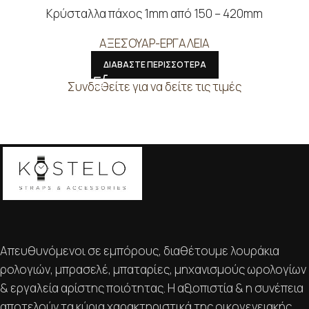
Κρύσταλλα πάχος 1mm από 150 – 420mm
ΑΞΕΣΟΥΑΡ-ΕΡΓΑΛΕΙΑ
ΔΙΑΒΑΣΤΕ ΠΕΡΙΣΣΟΤΕΡΑ
Συνδεθείτε για να δείτε τις τιμές
Απευθυνόμενοι σε εμπόρους, διαθέτουμε λουράκια
ρολογιών, μπρασελέ, μπαταρίες, μηχανισμούς ωρολογίων
& εργαλεία αρίστης ποιότητας. Η αξιοπιστία & η συνέπεια
αποτελούν τα κύρια χαρακτηριστικά της οικογενειακής