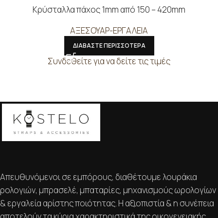
Κρύσταλλα πάχος 1mm από 150 – 420mm
ΑΞΕΣΟΥΑΡ-ΕΡΓΑΛΕΙΑ
ΔΙΑΒΑΣΤΕ ΠΕΡΙΣΣΟΤΕΡΑ
Συνδεθείτε για να δείτε τις τιμές
Απευθυνόμενοι σε εμπόρους, διαθέτουμε λουράκια
ρολογιών, μπρασελέ, μπαταρίες, μηχανισμούς ωρολογίων
& εργαλεία αρίστης ποιότητας. Η αξιοπιστία & η συνέπεια
αποτελούν τα κύρια χαρακτηριστικά της οικογενειακής