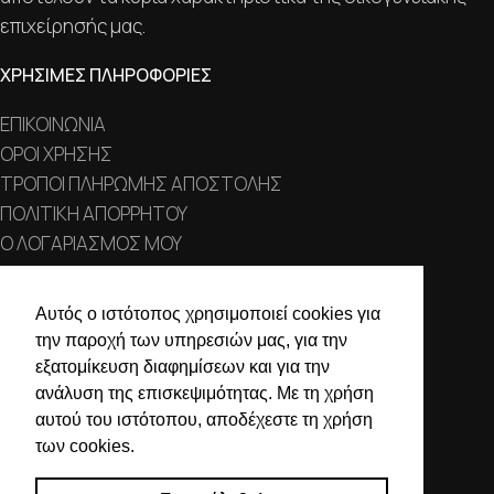
επιχείρησής μας.
ΧΡΗΣΙΜΕΣ ΠΛΗΡΟΦΟΡΙΕΣ
ΕΠΙΚΟΙΝΩΝΙΑ
ΟΡΟΙ ΧΡΗΣΗΣ
ΤΡΟΠΟΙ ΠΛΗΡΩΜΗΣ ΑΠΟΣΤΟΛΗΣ
ΠΟΛΙΤΙΚΗ ΑΠΟΡΡΗΤΟΥ
Ο ΛΟΓΑΡΙΑΣΜΟΣ ΜΟΥ
ΣΤΟΙΧΕΙΑ ΕΠΙΚΟΙΝΩΝΙΑΣ
Αυτός ο ιστότοπος χρησιμοποιεί cookies για
την παροχή των υπηρεσιών μας, για την
Χαλκιδικής 19, 546 43,
εξατομίκευση διαφημίσεων και για την
Θεσσαλονίκη
ανάλυση της επισκεψιμότητας. Με τη χρήση
2310 839 188
αυτού του ιστότοπου, αποδέχεστε τη χρήση
των cookies.
2310 850 606