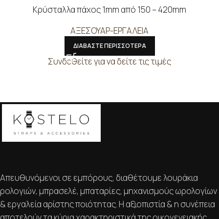
Κρύσταλλα πάχος 1mm από 150 – 420mm
ΑΞΕΣΟΥΑΡ-ΕΡΓΑΛΕΙΑ
ΔΙΑΒΑΣΤΕ ΠΕΡΙΣΣΟΤΕΡΑ
Συνδεθείτε για να δείτε τις τιμές
Απευθυνόμενοι σε εμπόρους, διαθέτουμε λουράκια
ρολογιών, μπρασελέ, μπαταρίες, μηχανισμούς ωρολογίων
& εργαλεία αρίστης ποιότητας. Η αξιοπιστία & η συνέπεια
αποτελούν τα κύρια χαρακτηριστικά της οικογενειακής