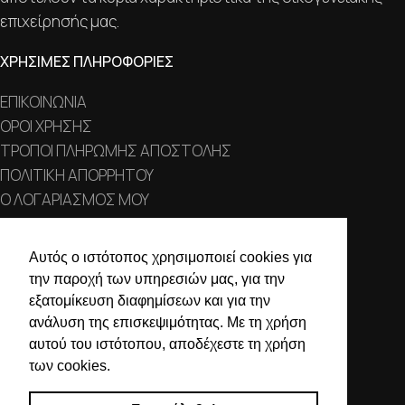
επιχείρησής μας.
ΧΡΗΣΙΜΕΣ ΠΛΗΡΟΦΟΡΙΕΣ
ΕΠΙΚΟΙΝΩΝΙΑ
ΟΡΟΙ ΧΡΗΣΗΣ
ΤΡΟΠΟΙ ΠΛΗΡΩΜΗΣ ΑΠΟΣΤΟΛΗΣ
ΠΟΛΙΤΙΚΗ ΑΠΟΡΡΗΤΟΥ
Ο ΛΟΓΑΡΙΑΣΜΟΣ ΜΟΥ
ΣΤΟΙΧΕΙΑ ΕΠΙΚΟΙΝΩΝΙΑΣ
Αυτός ο ιστότοπος χρησιμοποιεί cookies για
την παροχή των υπηρεσιών μας, για την
Χαλκιδικής 19, 546 43,
εξατομίκευση διαφημίσεων και για την
Θεσσαλονίκη
ανάλυση της επισκεψιμότητας. Με τη χρήση
2310 839 188
αυτού του ιστότοπου, αποδέχεστε τη χρήση
των cookies.
2310 850 606